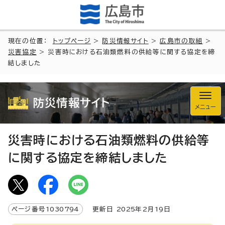
現在の位置：
トップページ
>
防災情報サイト
>
広島市の取組
>
災害協定
> 災害時における石油類燃料の供給等に関する協定を締
結しました
防災情報サイト
メニュー
災害時における石油類燃料の供給等
に関する協定を締結しました
ページ番号
1030794
更新日
2025
年2月
19
日