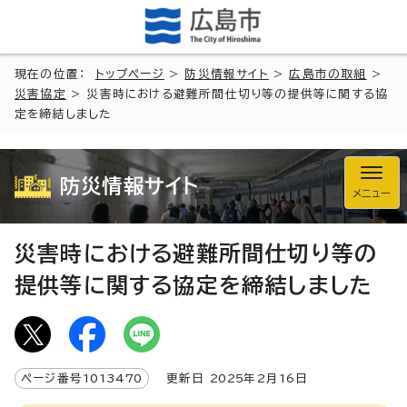
現在の位置：
トップページ
>
防災情報サイト
>
広島市の取組
>
災害協定
> 災害時における避難所間仕切り等の提供等に関する協
定を締結しました
防災情報サイト
メニュー
災害時における避難所間仕切り等の
提供等に関する協定を締結しました
ページ番号
1013470
更新日
2025
年2月
16
日