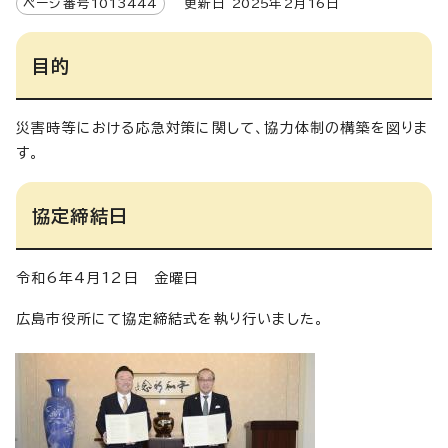
ページ番号
1013444
更新日
2025
年2月
16
日
目的
災害時等における応急対策に関して、協力体制の構築を図りま
す。
協定締結日
令和6年4月12日 金曜日
広島市役所にて協定締結式を執り行いました。