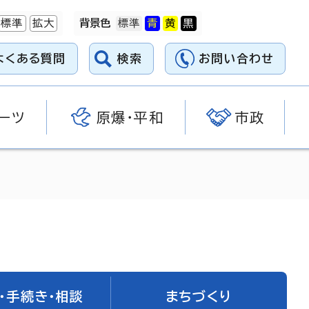
標準
拡大
背景色
よくある質問
検索
お問い合わせ
ーツ
原爆・平和
市政
・手続き・相談
まちづくり