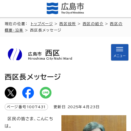
現在の位置：
トップページ
>
西区役所
>
西区の紹介
>
西区の
概要・沿革
> 西区長メッセージ
西区
広島市
メニュー
Hiroshima City Nishi Ward
西区長メッセージ
ページ番号
1007431
更新日
2025
年4月
23
日
区民の皆さま、こんにち
は。