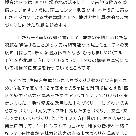
観音地区では、西飛行場跡地の活用に向けて南伸道路等を整
備しています。さらに、商工センター地区では、本年3月に策定
したビジョンによる共通認識の下で、地域と共に具体的なまち
づくりに向けた取組を始めます。
こうしたハード面の取組と並行して、地域の実情に応じた諸
課題を解決することができる持続可能な地域コミュニティの実
現を目指して、新たな協力体制となる「ひろしまLMO（エル
モ）」を各地域に広げていけるように、LMOの構築や運営につ
いて積極的に支援を行っているところです。
西区では、住民を主体としたまちづくり活動の充実を図るた
め、令和7年度から12年度までの5年間を計画期間とする「西
区の魅力と活力を高めるためのアクションプラン2025」を策
定しました。「地域資源を活用したまちづくり」、「にぎわいのあ
るまちづくり」、「元気アップを目指したまちづくり」、「安全・安
心で美しいまちづくり」という4つの方向性の下、西区の更なる
発展に向けて、ハード・ソフトの両面から、地域の皆様と一緒に
なって、個性豊かで魅力と活力のあるまちづくりを進めてまい