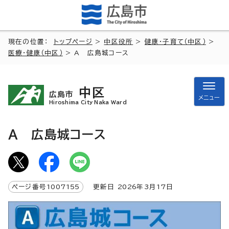
現在の位置：
トップページ
>
中区役所
>
健康・子育て（中区）
>
医療・健康（中区）
> A 広島城コース
中区
広島市
メニュー
Hiroshima City Naka Ward
A 広島城コース
ページ番号
1007155
更新日
2026
年3月
17
日