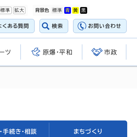
標準
拡大
背景色
よくある質問
検索
お問い合わせ
ーツ
原爆・平和
市政
・手続き・相談
まちづくり