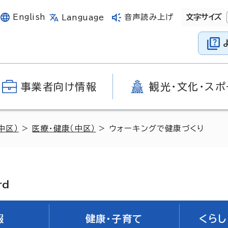
English
音声読み上げ
文字サイズ
Language
事業者向け情報
観光・文化・スポ
中区）
>
医療・健康（中区）
> ウォーキングで健康づくり
rd
報
健康・子育て
くらし