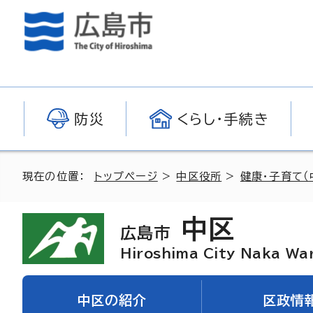
防災
くらし・手続き
現在の位置：
トップページ
>
中区役所
>
健康・子育て（
中区
広島市
Hiroshima City Naka Wa
中区の紹介
区政情