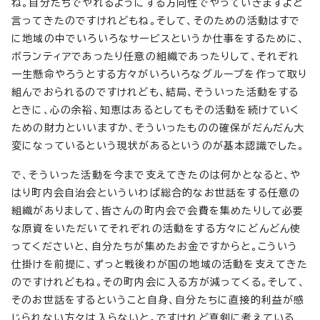
ね。自分たちでやれるようにする方向性でやっていきますよと
言ってきたのですけれどもね。そして、そのための活動はすで
に地域の中でいろいろなサービスというか仕事をするために、
ボランティアであったり任意の組織であったりして、それぞれ
一生懸命やろうとする方々がいろいろなグループを作って取り
組んでおられるのですけれども、結局、そういった活動をする
ときに、心の余裕、知恵はあるとしてもその活動を続けていく
ための財力といいますか、そういったものの確保がだんだん大
変になっているという現状があるというのが基本認識でした。
で、そういった活動を今まで支えてきたのは何かとなると、や
はり町内会自治会といういわば総合的なお世話をする任意の
組織がありまして、皆さんの町内会で会費を集めたりして必要
な原資をいただいてそれぞれの活動をする方々にどんどん使
ってくださいと、自分たちが集めたお金ですからと。こういう
仕掛けを前提に、ずっと戦後わが国の地域の活動を支えてきた
のですけれどもね。その町内会に入る方が減ってくる。そして、
そのお世話をするということ自身、自分たちに直接的利益が感
じられない方々は入らないと。ですけれど真剣に考えている