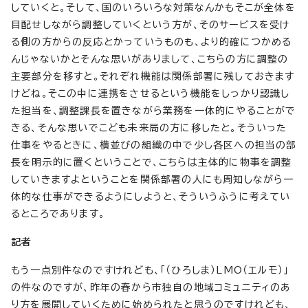
していくと。そして、国のいろいろな対策なんかもそこが全体を
目配せしながら調整していくという方が、そのサービスを受け
る側の方からの反応とかっていうものも、より的確につかめる
んじゃないかとそんな思いがありまして、こちらの方に調整の
主要部分を移すと。それぞれ機能は関係部署に残しておきます
けどね。そこの中に連携をさせるという機能をしっかり認識し
た担当を、調整課長を置きながら業務を一体的にやることがで
きる、そんな思いでこども未来局の方に移したと。そういった
仕事をやるときに、横並びの組織の中で少し各区への担当の部
長を明示的に置くということで、こちらは主体的に物事を調整
していきますよということを関係部署の人にも周知しながら一
体的な仕事ができるようにしようと、そういうふうに考えてい
るところであります。
記者
もう一点別件なのですけれども、「（ひろしま）LMO（エルモ）」
の件なのですが、昨年の春から市独自の地域コミュニティのあ
り方を展開していくために始められたと思うのですけれども、