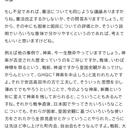
もし不足であれば、憲法についても同じような議論ありますか
らね。憲法改正するかしないか、その問答ありますでしょう。だ
から、その中にも国家と国民についての評価とか、そういう説
明でいろいろな意味で分かりやすくというのであれば、考えて
もいいと思いますけどね。
例えば他の事例で、神楽、今一生懸命やっていますでしょう。神
楽が否定された歴史っていうのをご存じですか。戦後、いわば
神様を祭るという、戦前、神道ですから皇国史観があってけし
からんといって、GHQに「神楽を中止しろ」と言われたんです
よ。それで安芸高田市の方で工夫して、そういった思想を少し
薄めてでもやろうということで、今のような神楽、新舞という
形に変えて神楽を残しておられると、こういうこともあるんで
すね。それから戦争直後、日本国でやってきたいろいろなこと
についても、それらが国家、皇国史観に基づくいろいろな使い
方をされたから全部見直せとかっていうことやられた。さらに
は先ほど申し上げた町内会、自治会もそうなんですよ。戦前、大