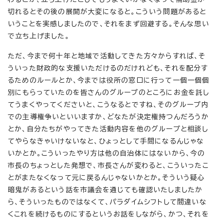
切れるとその後の展開が大変になると。こういう問題があると
いうことを実感しましたので、それをまず回避する。そんな思い
で立ち上げました。
ただ、今まで何十年と地域で活動してきた方々からすれば、そ
ういった財政的な支援いただけるのだけれども、それを配分す
るためのルールとか、今までは役所の窓口に行って一個一個個
別にもらっていたのを皆さんのグループのところにお金を託し
てうまくやってくださいと、こうなるとですね、そのグループ内
での主導権争いといいますか、どなたが決定権持つんだろうか
とか、自分たちがやってきた活動内容を他のグループと相談し
てやらなきゃいけないなと、ひょっとして手間になるんじゃな
いかとか。こういったやり方は他の自治体にはないから、今の
市長のちょっとした発想で、市長さんが変わると、こういったこ
とがまたなくなって元に戻るんじゃないかとか。そういう疑心
暗鬼があるという話を市議会を通じても確認いたしましたか
ら、そういったものではなくて、パラダイムシフトして間違いな
くこれを続けるものにするというお話をしながら、かつ、それを