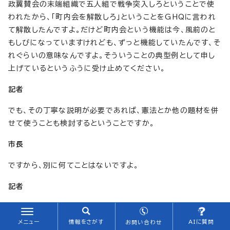
政翼賛会の末端組織で五人組で戦争突入しろということで使
われたから、「町内会を解散しろ」ということをGHQに言われ
て解散したんですよ。だけど町内会という機能は今、風前のと
もしびになっていますけれども、ずっと機能していたんです、そ
れぐらいの意味なんですよ。そういうことの典型例として申し
上げているというふうに受け止めてください。
記者
でも、その丁寧な説明が必要であれば、憲法とか他の題材を併
せて使うことも検討するということですか。
市長
ですから、別に何てことはないですよ。
記者
分かりました。すみません、最後に1問だけお伺いするんですけ
れども、過去の研修の中で教育に関する勅語は英語を漢文調
メニュー
情報をさがす
AIに質問
お問い合わせ