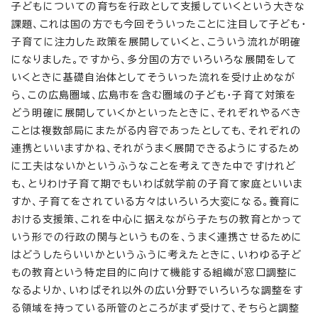
子どもについての育ちを行政として支援していくという大きな
課題、これは国の方でも今回そういったことに注目して子ども・
子育てに注力した政策を展開していくと、こういう流れが明確
になりました。ですから、多分国の方でいろいろな展開をして
いくときに基礎自治体としてそういった流れを受け止めなが
ら、この広島圏域、広島市を含む圏域の子ども・子育て対策を
どう明確に展開していくかといったときに、それぞれやるべき
ことは複数部局にまたがる内容であったとしても、それぞれの
連携といいますかね、それがうまく展開できるようにするため
に工夫はないかというふうなことを考えてきた中ですけれど
も、とりわけ子育て期でもいわば就学前の子育て家庭といいま
すか、子育てをされている方々はいろいろ大変になる。養育に
おける支援策、これを中心に据えながら子たちの教育とかって
いう形での行政の関与というものを、うまく連携させるために
はどうしたらいいかというふうに考えたときに、いわゆる子ど
もの教育という特定目的に向けて機能する組織が窓口調整に
なるよりか、いわばそれ以外の広い分野でいろいろな調整をす
る領域を持っている所管のところがまず受けて、そちらと調整