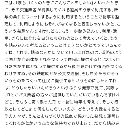
では、「まちづくりのときにこんなことをしたい」といったとき
に、その交通業者が提供してくれる道具をうまく利用する、所
与の条件にフィットするように利用するということで物事を整
理して、利用しようにもそれがなくなると困るじゃないかと、こ
ういう発想なんですけれども。もう一歩踏み込んで、利用・活
用、さらにはそれを自分たちのものとして考えていくと。もう一
歩踏み込んで考えるということはできないかと思っているんで
すね。それで、鉄道なんかについて申し上げたのは、道路のよう
に国とか自治体がそれをつくって住民に提供すると、つまり自
分たちが主体となって提供するから税金をかけて道路をつくる
わけですね。その鉄道網とか公共交通網、もし自分たちがそう
いうものをつくって住民に提供するというものにしたとすれ
ば、どうしたらいいんだろうというふうな発想で見て、実際は
JRとかバス業者の方々が提供していただいているんですけれ
ども、そちらに寄り添った形で一緒に物事を考えて、そして行
政としてどこまで何をしたらいいのか、どういう支援をすると
その方々が、うんとまちづくりの観点で協力した発想で運営し
てくれるかとかいうふうな気持ちでおりまして。だから踏み込