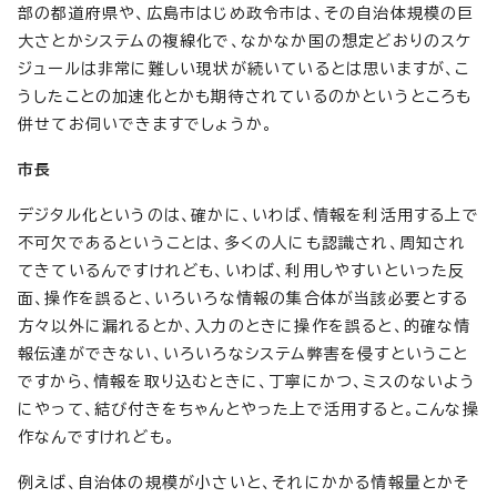
部の都道府県や、広島市はじめ政令市は、その自治体規模の巨
大さとかシステムの複線化で、なかなか国の想定どおりのスケ
ジュールは非常に難しい現状が続いているとは思いますが、こ
うしたことの加速化とかも期待されているのかというところも
併せてお伺いできますでしょうか。
市長
デジタル化というのは、確かに、いわば、情報を利活用する上で
不可欠であるということは、多くの人にも認識され、周知され
てきているんですけれども、いわば、利用しやすいといった反
面、操作を誤ると、いろいろな情報の集合体が当該必要とする
方々以外に漏れるとか、入力のときに操作を誤ると、的確な情
報伝達ができない、いろいろなシステム弊害を侵すということ
ですから、情報を取り込むときに、丁寧にかつ、ミスのないよう
にやって、結び付きをちゃんとやった上で活用すると。こんな操
作なんですけれども。
例えば、自治体の規模が小さいと、それにかかる情報量とかそ