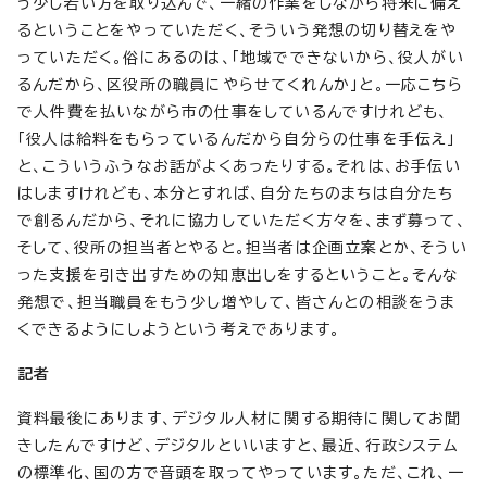
う少し若い方を取り込んで、一緒の作業をしながら将来に備え
るということをやっていただく、そういう発想の切り替えをや
っていただく。俗にあるのは、「地域でできないから、役人がい
るんだから、区役所の職員にやらせてくれんか」と。一応こちら
で人件費を払いながら市の仕事をしているんですけれども、
「役人は給料をもらっているんだから自分らの仕事を手伝え」
と、こういうふうなお話がよくあったりする。それは、お手伝い
はしますけれども、本分とすれば、自分たちのまちは自分たち
で創るんだから、それに協力していただく方々を、まず募って、
そして、役所の担当者とやると。担当者は企画立案とか、そうい
った支援を引き出すための知恵出しをするということ。そんな
発想で、担当職員をもう少し増やして、皆さんとの相談をうま
くできるようにしようという考えであります。
記者
資料最後にあります、デジタル人材に関する期待に関してお聞
きしたんですけど、デジタルといいますと、最近、行政システム
の標準化、国の方で音頭を取ってやっています。ただ、これ、一