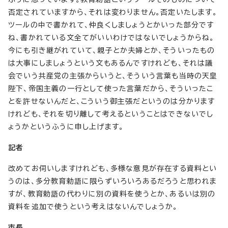
否定されていますから、それは変わりません。否定いたします。
ツールの中で書かれて、仲良くしましょうとかいった部分です
ね、書かれている文全てがいいわけではないでしょうからね。
今にも引き継がれていて、親子とか夫婦とか、そういったもの
は大事にしましょうという文もあるんですけれども、それは議
会でいう共産党の主張からいうと、そういう言葉も当時の天皇
陛下、帝国主義の一行として使った言葉だから、そういったこ
とを許せないんだと、こういう御主張だというのは分かります
けれども、それを切り離して考えるということはできないでし
ょうかというふうに申し上げます。
記者
改めてお伺いしますけれども、多様な意見が存在する資料とい
うのは、多分教育勅語に限らずいろいろあるだろうと思われま
すが、教育勅語の代わりに別の資料を使うとか、あるいは別の
資料を追加で使うという考えはないんでしょうか。
市長