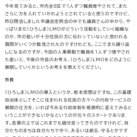
今年見てみると、市内全8区で1人ずつ職員増やされて、また
さらに力を入れていかれようとされていると思うのですけど、
昨日閉会しました市議会定例会の中でも議員さんの中から、や
っぱりまだ（ひろしま）LMOがどういう活動をしていく組織な
のか、市の狙いが十分住民の方に伝わっていないと思われる
質問がいくつか散見されたのですけれども、ここでまた繰り返
しになるのですが、今回の人事異動で職員を1人ずつ増やされ
た狙いと、今後の市長のお考え、（ひろしま）LMOをどのように
展開していくかというお考えを教えてください。
市長
（ひろしま）LMOの導入というか、根本思想はですね、この基礎
自治体としてそこに住まわれる住民の方々への行政サービスの
展開の仕方を、いわば今ある行政体制を根源的に変えてみると
いうことができないかなというのが元々のスタートでありま
す。言葉の上ではこれまでも随分言ってきたのですけれど、自
分たちのまちは自分たちで守り、あるいは創る、守るとかです