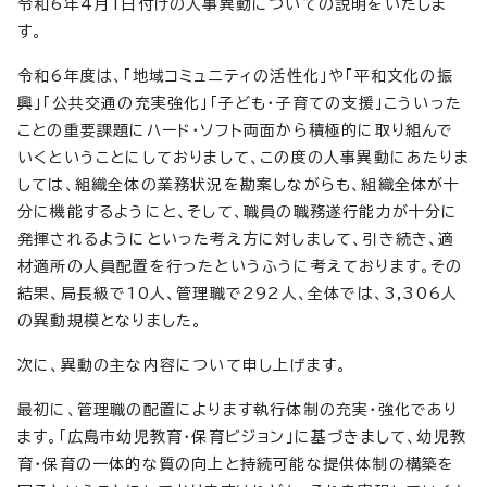
令和6年4月1日付けの人事異動についての説明をいたしま
す。
令和6年度は、「地域コミュニティの活性化」や「平和文化の振
興」「公共交通の充実強化」「子ども・子育ての支援」こういった
ことの重要課題にハード・ソフト両面から積極的に取り組んで
いくということにしておりまして、この度の人事異動にあたりま
しては、組織全体の業務状況を勘案しながらも、組織全体が十
分に機能するようにと、そして、職員の職務遂行能力が十分に
発揮されるようにといった考え方に対しまして、引き続き、適
材適所の人員配置を行ったというふうに考えております。その
結果、局長級で10人、管理職で292人、全体では、3,306人
の異動規模となりました。
次に、異動の主な内容について申し上げます。
最初に、管理職の配置によります執行体制の充実・強化であり
ます。「広島市幼児教育・保育ビジョン」に基づきまして、幼児教
育・保育の一体的な質の向上と持続可能な提供体制の構築を