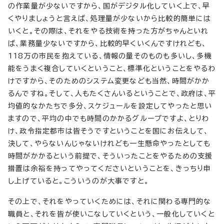
の作業量が少ないですから、国がデジタル化していく上で、早
くやりましょうと言えば、処理量が少ないから比較的簡単には
いくと。その際は、それをやる技術を持った方がちゃんといれ
ば、業務量少ないですから、比較的早くいくんですけれども、
118万の市民を抱えている、情報の量そのものも多いし、多機
能をうまく複合していくということ、標準化ということをやるわ
けですから、そのためのシステム変更なども当然、時間がかか
るんですね。そして、人もたくさんいるということで、政府は、平
均値的なかたちで多分、スケジュールを設定してやったと思い
ますので、平均の中でも時間のかかるグループですよ、とりわ
け、政令指定都市は皆そうですということを国にお伝えして、
決して、やらないんじゃないけれども一生懸命やったとしても
時間がかかるという前提で、そういったことをやるための支援
措置は余裕を持ってやってくださいということを、きっちり申
し上げていると。こういうのが大事ですと。
その上で、それをやっていくためには、それに関わる専門的な
職員と、それを皆が使いこなしていくという、一般化していくと