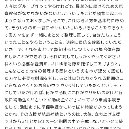
方々はグループ作ってやるけれども、最終的に続けるための原
資確保がなかなかいかないと。こういったことが頻繁に起こる
ようになっておりました。そこで、これは考え方を基本的に改め
て、そういうのを一緒にやりたいと。いろいろなことをやろうと
する方々をまず一緒にまとめて整理し直して、自分たちはこう
いったことをやるということを、明確に目的を確認していただ
いた上で、それを市として認知すると。つまりその集合体を認
知したことができれば、それに対してしっかりやってください
ねという必要な経費を、いわゆる財源を確保してあげようと。
こんなことで地域の管理する団体というのを市が認めて認知し
た方々に必要な財源を託し、あとは自分たちでやれる範囲のこ
とをなるべくそのお金の中でやりくりしていただくというふう
にしていただければ、何かやる度にこれがやりたいのだけど行
政に補助金くださいとか助成金くださいっていう申請手続き
をして、活動までに準備手続きにいっぱい時間かかってしまう
とかね。その支援が結局補助というのは、大体、立ち上げ支援
ですから3年とか5年の一定期間の中で完成しないと不発に終
わるとか、立ち上げたとしてもうまくいかなくなって補助金が