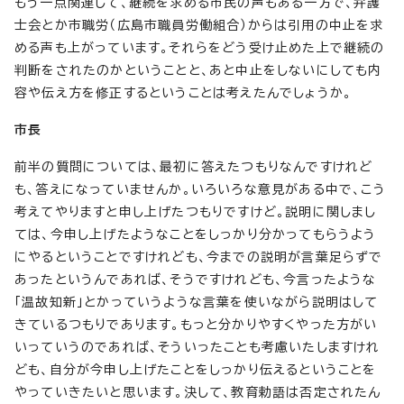
もう一点関連して、継続を求める市民の声もある一方で、弁護
士会とか市職労（広島市職員労働組合）からは引用の中止を求
める声も上がっています。それらをどう受け止めた上で継続の
判断をされたのかということと、あと中止をしないにしても内
容や伝え方を修正するということは考えたんでしょうか。
市長
前半の質問については、最初に答えたつもりなんですけれど
も、答えになっていませんか。いろいろな意見がある中で、こう
考えてやりますと申し上げたつもりですけど。説明に関しまし
ては、今申し上げたようなことをしっかり分かってもらうよう
にやるということですけれども、今までの説明が言葉足らずで
あったというんであれば、そうですけれども、今言ったような
「温故知新」とかっていうような言葉を使いながら説明はして
きているつもりであります。もっと分かりやすくやった方がい
いっていうのであれば、そういったことも考慮いたしますけれ
ども、自分が今申し上げたことをしっかり伝えるということを
やっていきたいと思います。決して、教育勅語は否定されたん