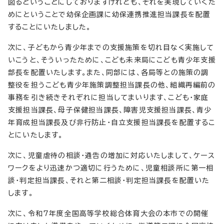
図るということにしておりますけれども、それを実現していくた
めにということで幼保企画課に幼保連携推進担当課長を配置
することにいたしました。
次に、子どもから青少年までの支援施策を切れ目なく実施して
いこうと、そういったために、こども未来局にこども青少年支援
部長を配置いたします。また、同部には、各局等との施策の調
整役を担うこども青少年施策調整担当課長の他、組織再編前の
事務を引き続きそれぞれに担当してまいります、こども・家庭
支援担当課長、母子保健担当課長、障害児支援担当課長、青少
年育成担当課長及び非行防止・自立支援担当課長を配置するこ
とにいたします。
次に、児童虐待の相談・通告の増加に対応いたしまして、ケース
ワークをより迅速かつ適切に行うために、児童相談所に第一相
談・判定担当課長、それと第二相談・判定担当課長を配置いた
します。
次に、令和7年度全国高等学校総合体育大会の本市での開催