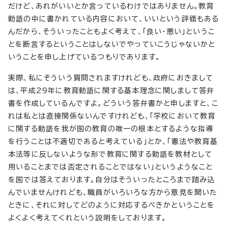
だけど、あれがいいとか言っているわけではありません。教育
勅語の中に書かれている内容において、いいという評価もある
んだから、そういったこともよく考えて、「良い・悪い」というこ
とを断言するということはしないでやっていこうじゃないかと
いうことを申し上げているつもりであります。
実際、私にそういう質問されますけれども、政府におきまして
は、平成29年に教育勅語に関する基本理念に関しまして答弁
書を作成しているんですよ。どういう答弁書かと申しますと、こ
れは私とは直接関係ないんですけれども、「学校において教育
に関する勅語を我が国の教育の唯一の根本とするような指導
を行うことは不適切であると考えている」とか、「憲法や教育基
本法等に反しないような形で教育に関する勅語を教材として
用いることまでは否定されることではない」というようなこと
を国では答えております。自分はそういったところまで踏み込
んでいませんけれども、職員がいろいろな方から意見を聞いた
ときに、それに対してどのように対応するべきかということを
よくよく考えてくれという説明をしております。