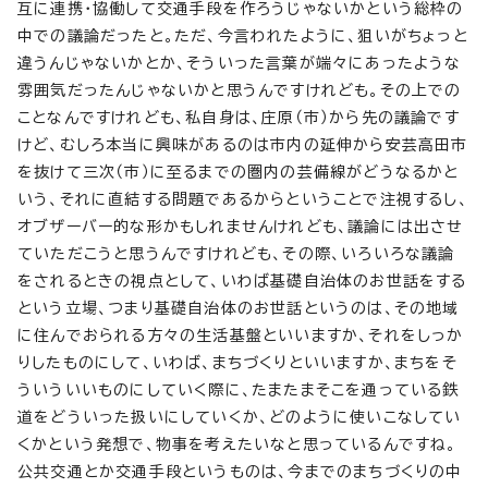
互に連携・協働して交通手段を作ろうじゃないかという総枠の
中での議論だったと。ただ、今言われたように、狙いがちょっと
違うんじゃないかとか、そういった言葉が端々にあったような
雰囲気だったんじゃないかと思うんですけれども。その上での
ことなんですけれども、私自身は、庄原（市）から先の議論です
けど、むしろ本当に興味があるのは市内の延伸から安芸高田市
を抜けて三次（市）に至るまでの圏内の芸備線がどうなるかと
いう、それに直結する問題であるからということで注視するし、
オブザーバー的な形かもしれませんけれども、議論には出させ
ていただこうと思うんですけれども、その際、いろいろな議論
をされるときの視点として、いわば基礎自治体のお世話をする
という立場、つまり基礎自治体のお世話というのは、その地域
に住んでおられる方々の生活基盤といいますか、それをしっか
りしたものにして、いわば、まちづくりといいますか、まちをそ
ういういいものにしていく際に、たまたまそこを通っている鉄
道をどういった扱いにしていくか、どのように使いこなしてい
くかという発想で、物事を考えたいなと思っているんですね。
公共交通とか交通手段というものは、今までのまちづくりの中