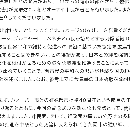
と決意したとの発言があり、これからの両市の絆をさらに強化
覚書」が発表され、私とオーナイ市長が署名を行いました。ま
任命してくださいました。
席したことについてです。7ページの（6）「ア」を御覧くださ
イージ・ブルニャーロ ベネチア市長を始めとする関係者約1
たちは世界平和の維持と促進への取組に基づいた協定を広島
視することはできない。」との挨拶があり、日本との絆を強調
文化を根付かせるための様々な取組を推進することによって
み重ねていくことで、両市民の平和への思いが地域や国の垣
とを述べました。なお、参考までに合意書の日本語版を添付
まず、ハノーバー市との姉妹都市提携40周年という節目の
り返るとともに、今回の記念式典を新たな出発点として、両
えます。また、市民間、そして、行政間の幅広い分野での多
の推進を中核とした交流に支えられてきた両市の強い絆、