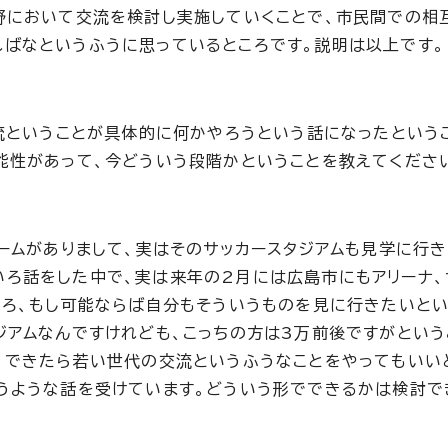
野において交流を検討し実施していくことで、市民間での相
ばなというふうに思っているところです。説明は以上です。
交流ということが具体的に何かやろうという話になったという
能性があって、今どういう段階かということを教えてくださ
ームがありまして、実はそのサッカースタジアムも見学に行き
ろ話をした中で、実は来年の2月には広島市にもアリーナ、
ころ、もし可能ならば自分もそういうものを見に行きたいと
ジアムなんですけれども、こっちの方は3万前後ですがという
、できたら若い世代の交流というふうなことをやってもいい
うような話を受けています。どういう形でできるかは検討で