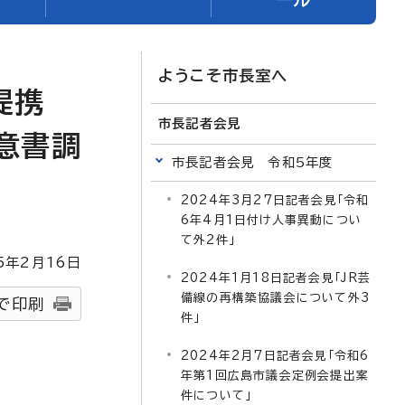
ようこそ市長室へ
提携
市長記者会見
意書調
市長記者会見 令和5年度
2024年3月27日記者会見「令和
6年4月1日付け人事異動につい
て外2件」
5
年2月
16
日
2024年1月18日記者会見「JR芸
備線の再構築協議会について外3
で印刷
件」
2024年2月7日記者会見「令和6
年第1回広島市議会定例会提出案
件について」