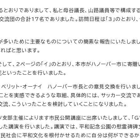
あるとおりでありまして、私と母谷議長、山路議員等で構成す
流団の合計17名でありました。訪問日程は「3」のとおり、
数が多いために主要なものについての簡素な報告にいたしまし
ればと思います。
」、そして、2ページの「イ」のとおり、本市がハノーバー市に寄贈
花といったことを行いました。
り、ベリット・オーナイ ハノーバー市長との意見交換を行いま
ことを実感できるような取組、具体的には、サッカー交流で
交流、こういったことを検討していくことになりました。
ツ支部主催によります市民公開講座に出席いたしまして、「G
した講演を行いました。講演では、平和記念公園の慰霊碑碑
、市民社会に平和文化を根付かせるために自分は何ができる