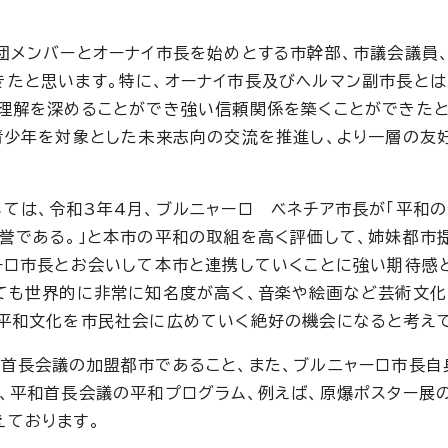
団メンバーとオーナイ市長を始めとする市幹部、市議会議員、
たと思います。特に、オーナイ市長及びヘルマン副市長とは
理解を深めることができ強い信頼関係を築くことができたと
青少年を対象とした未来志向の交流を推進し、より一層の友
ては、令和3年4月、ブルニャーロ ベネチア市長が「平和の
誉である。」と本市の平和の取組を高く評価して、姉妹都市
ーロ市長とお会いして本市と連携していくことに強い期待感
ても世界的に非常に知名度が高く、音楽や絵画など芸術文
平和文化を市民社会に広めていく絶好の機会になると考え
首長会議の加盟都市であること、また、ブルニャーロ市長自
、平和首長会議の平和プログラム、例えば、原爆ポスター展
えております。