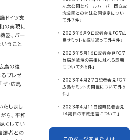
記念公園とパールハーバー国立記
念公園との姉妹公園協定につい
会議ドイツ支
て外7件」
和の実現に
2023年6月9日記者会見「G7広
機器、バー
島サミットを振り返って外4件」
ということ
2023年5月16日記者会見「G7
首脳が被爆の実相に触れる意義
と広島の復
について外6件」
よるプレゼ
2023年4月27日記者会見「G7
「ザ・広島
広島サミットの開催について外5
件」
いたしまし
2023年4月11日臨時記者会見
「4期目の市政運営について」
がら、平和
尽くしてい
被爆者との
このページを見た人は