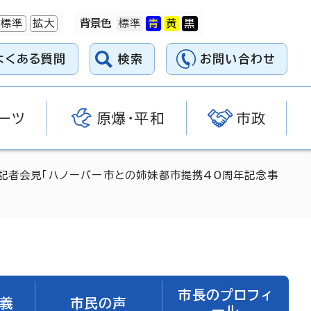
標準
拡大
背景色
よくある質問
検索
お問い合わせ
ーツ
原爆・平和
市政
3日記者会見「ハノーバー市との姉妹都市提携40周年記念事
市長のプロフィ
義
市民の声
ール