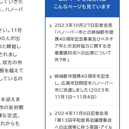
していきた
こんなページも見ています
た、ハノーバ
2023年10月27日記者会見
い。11月
「ハノーバー市との姉妹都市提
00人が出
携40周年記念事業及びベネチ
ア市との友好協力に関する合
市と締結し
意書調印式への出席について
されまし
外7件」
、双方の市
根を越えて
姉妹都市提携40周年を記念
しているの
し、広島市訪問団をハノーバー
市に派遣しました（2023年
11月1日ー11月4日）
年を迎えま
市の友好関
2024年11月8日記者会見
様な交流、
「第13回平和首長会議理事会
これからも
への出席等に伴う英国・アイル