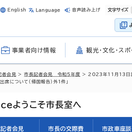
English
音声読み上げ
文字サイズ
Language
事業者向け情報
観光・文化・スポ
記者会見
>
市長記者会見 令和5年度
> 2023年11月1
出席について（帰国報告）外1件」
ice
ようこそ市長室へ
記者会見
市長の交際費
市政車座談