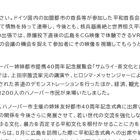
ください。ドイツ国内の加盟都市の首長等が参加した平和首長
て情熱を持って連帯し、今後とも、核兵器廃絶と世界恒久平
の出張では、原爆投下直後の広島をCG映像で体験できるVR
この会議の機会を捉えて参加者にその映像を視聴してもらう
ノーバー姉妹都市提携40周年記念展覧会「サムライ・茶文化
では、上田宗箇流家元の講演や、ヒロシマ・メッセンジャーに
された茶道のデモンストレーションを行ったほか、経済、観光
約200人のハノーバー市民が来場いたしました。
さい。ハノーバー市主催の姉妹友好都市40周年記念式典に出席
の関係を今後さらに発展させて、若い世代の交流を強化しな
ゆる文化、暴力を否定する平和文化を根付かせることに力を
からは、8月に広島を訪問した際に平和記念式典への出席や