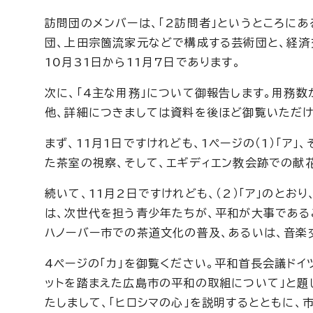
訪問団のメンバーは、「2訪問者」というところに
団、上田宗箇流家元などで構成する芸術団と、経済交
10月31日から11月7日であります。
次に、「4主な用務」について御報告します。用務
他、詳細につきましては資料を後ほど御覧いただけ
まず、11月1日ですけれども、1ページの（1）「ア
た茶室の視察、そして、エギディエン教会跡での献
続いて、11月2日ですけれども、（2）「ア」のとお
は、次世代を担う青少年たちが、平和が大事である
ハノーバー市での茶道文化の普及、あるいは、音楽
4ページの「カ」を御覧ください。平和首長会議ドイ
ットを踏まえた広島市の平和の取組について」と題
たしまして、「ヒロシマの心」を説明するとともに