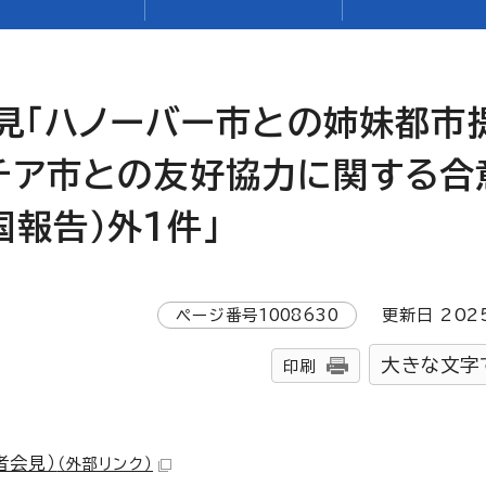
会見「ハノーバー市との姉妹都市
チア市との友好協力に関する合
報告）外1件」
ページ番号
1008630
更新日
202
大きな文字
印刷
者会見）
（外部リンク）