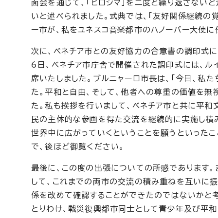
面会を通じて、「ヒロシマ」を二度と繰り返さない
いと述べられました。式典では、「友好関係継続の
ー市が、私をユネスコ音楽都市のハノーバー大使に
次に、ベネチア市との友好協力の合意書の調印式に出
6日、ベネチア市庁舎で開催された調印式には、ル
席いたしました。ブルニャーロ市長は、「今日、私
た。平和と自由、そして、他者への尊重の価値を無
た。私も挨拶を行いまして、ベネチア市と共に平和
民の主体的な参画を得た交流を継続的に実施し積
世界中に広がっていくということを願うといったこ
で、後ほど御覧ください。
最後に、この度の出張についての所感であります。
して、これまでの両市の交流の積み重ねを互いに振
係を改めて確認することができたのではないかと考
とりわけ、戦災復興都市同士として青少年及び平和