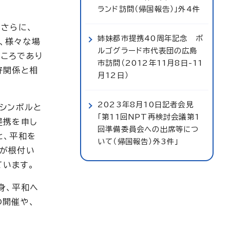
ランド訪問（帰国報告）」外4件
さらに、
姉妹都市提携40周年記念 ボ
、様々な場
ルゴグラード市代表団の広島
ころであり
市訪問（2012年11月8日-11
好関係と相
月12日）
2023年8月10日記者会見
シンボルと
「第11回NPT再検討会議第1
提携を申し
回準備委員会への出席等につ
と、平和を
いて（帰国報告）外3件」
化が根付い
ています。
身、平和へ
の開催や、