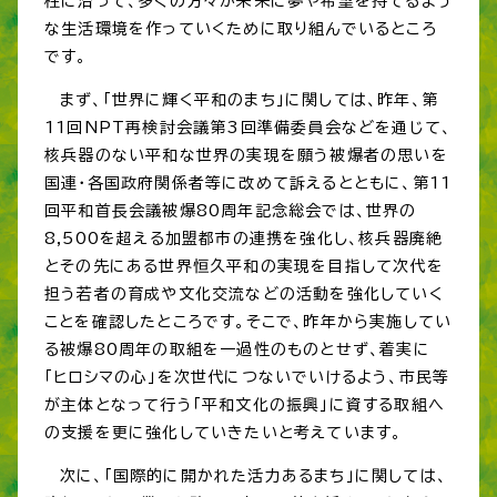
柱に沿って、多くの方々が未来に夢や希望を持てるよう
な生活環境を作っていくために取り組んでいるところ
です。
まず、「世界に輝く平和のまち」に関しては、昨年、第
11回NPT再検討会議第3回準備委員会などを通じて、
核兵器のない平和な世界の実現を願う被爆者の思いを
国連・各国政府関係者等に改めて訴えるとともに、第11
回平和首長会議被爆80周年記念総会では、世界の
8,500を超える加盟都市の連携を強化し、核兵器廃絶
とその先にある世界恒久平和の実現を目指して次代を
担う若者の育成や文化交流などの活動を強化していく
ことを確認したところです。そこで、昨年から実施してい
る被爆80周年の取組を一過性のものとせず、着実に
「ヒロシマの心」を次世代につないでいけるよう、市民等
が主体となって行う「平和文化の振興」に資する取組へ
の支援を更に強化していきたいと考えています。
次に、「国際的に開かれた活力あるまち」に関しては、