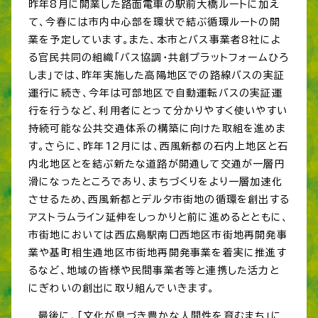
昨年8月に開業した路面電車の駅前大橋ルートに加え
て、今春には市内中心部を環状で結ぶ循環ルートの開
業を予定しています。また、本市とバス事業者8社によ
る官民共同の組織「バス協調・共創プラットフォームひろ
しま」では、昨年実施した高陽地区での路線バスの実証
運行に続き、今年は可部地区で自動運転バスの実証運
行を行うなど、利用者にとって分かりやすく使いやすい
持続可能な公共交通体系の構築に向けた取組を進めま
す。さらに、昨年12月には、西風新都の石内上地区と石
内北地区とを結ぶ新たな道路が開通して交通が一層円
滑になったところであり、まちづくりをより一層加速化
させるため、西風新都とデルタ市街地の循環を創出する
アストラムライン延伸をしっかりと前に進めるとともに、
市街地においては西広島駅南口西地区市街地再開発事
業や基町相生通地区市街地再開発事業を着実に推進す
るなど、地域の皆様や民間事業者等と連携した活力と
にぎわいの創出に取り組んでいきます。
最後に、「文化が息づき豊かな人間性を育むまち」に