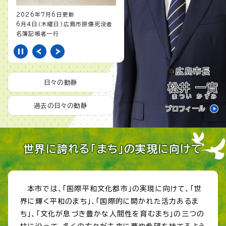
2026年7月6日更新
2026年7月6日更新
6月4日（木曜日）広島市原爆死没者
6月5日（金曜日）2026ゆか
名簿記帳者一行
ん祭ゆかたでパレード
広島市長
日々の動静
松井 一實
まつい かずみ
過去の日々の動静
プロフィール
世界に誇れる「まち」の実現に向けて
本市では、「国際平和文化都市」の実現に向けて、「世
界に輝く平和のまち」、「国際的に開かれた活力あるま
ち」、「文化が息づき豊かな人間性を育むまち」の三つの