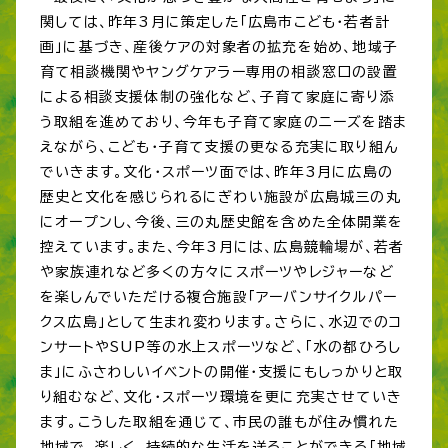
関しては、昨年3月に策定した「広島市こども・若者計
画」に基づき、産後ケアの対象者の拡充を始め、地域子
育て相談機関やヤングケアラー専用の相談窓口の設置
による相談支援体制の強化など、子育て家庭に寄り添
う取組を進めており、今年も子育て家庭のニーズを踏ま
えながら、こども・子育て支援の更なる充実に取り組ん
でいきます。文化・スポーツ面では、昨年3月に広島の
歴史と文化を感じられるにぎわい施設が広島城三の丸
にオープンし、今後、三の丸歴史館を含めた全体開業を
控えています。また、今年3月には、広島競輪場が、若者
や家族連れなど多くの方々にスポーツやレジャーなど
を楽しんでいただける複合施設「アーバンサイクルパー
クス広島」として生まれ変わります。さらに、水辺でのコ
ンサートやSUP等の水上スポーツなど、「水の都ひろし
ま」にふさわしいイベントの開催・支援にもしっかりと取
り組むなど、文化・スポーツ環境を更に充実させていき
ます。こうした取組を通じて、市民の誰もが住み慣れた
地域で、楽しく、持続的な生活を送ることができる「地域