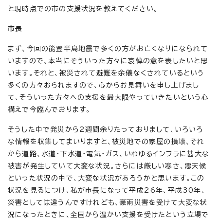
と現時点での市の支援状況を教えてください。
市長
まず、今回の能登半島地震で多くの方がお亡くなりになられて
いますので、本当にそういった方々に哀悼の意を表したいと思
います。それと、被災されて避難を余儀なくされているという
多くの方々おられますので、心からお見舞いを申し上げまし
て、そういった方々への支援を最大限やっていきたいという心
構えで今臨んでおります。
そうした中で発災から2週間余りたっておりまして、いろいろ
な情報を収集してまいりますと、被災地での家屋の損壊、それ
から道路、水道・下水道・電気・ガス、いわゆるインフラに甚大な
被害が発生していて大変な状況。さらには厳しい寒さ、悪天候
といった状況の中で、大変な状況があろうかと思います。この
状況を見るにつけ、私が市長になって平成26年、平成30年、
災害としては違うんですけれども、豪雨災害を受けて大変な状
況になったときに、全国から温かい支援を受けたという立場で