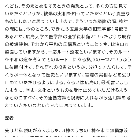
れども、そのまとめをするときの発想として、多くの方に見て
いただくというか、被爆の実相を知っていただくという貴重な
ものにしたいと思っていますので、そういった議論の際、検討
の際には、今のところ、できたら広島大学の旧理学部1号館で
あるとか、広島大学の医学部の医学資料館といったような既存
の被爆建物、それから平和の丘構想ということで今、比治山も
整備していますから、一応ルート設定といいますか、そのルート
を平和の道を考えてそのルート上にある拠点の一つというふう
に位置付けて、それぞれの役割というか、分担できたらして、そ
れらが一体となって歴史といいますか、被爆の実相などを受け
止めていただけるようにする。あるいは広島の、最初言いまし
たように、歴史・文化というものを受け止めていただけるよう
なものにすべく、その連携方策も視野に入れながら活用策を考
えていきたいなというふうに思っています。
記者
先ほど御説明がありました、3棟のうちの1棟を市に無償譲渡