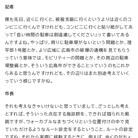
記者
僕も先日、近くに行くと、被服支廠に行くというよりは近くのコ
ンビニに行くんですけれども、コンビニに行くと貼り紙がしてあ
って「長い時間の駐車は御遠慮してください」って書いてある
んですよね。やっぱり、周りに駐車場がないという問題とか、理
学部1号館とか、より広域に広島市の被爆の遺構を見てもらう
っていう意味では、モビリティーの問題とか、その周辺の駐車
場整備とか、そういう広島市ができることっていうのもこれか
らあると思うんですけれども、その辺りはまた別途考えていく
っていう感じですかね。
市長
それも考えなきゃいけないと思っていまして、ざっとした考え
とすれば、そういった点在する施設群を、できれば限られた範
囲ですが、ウォーカブルなまちづくりという位置付けの中で見
ていただけるようなルート設定をするということ、ルートの設定
ですね。それから実際に移動するときに、例えば、歩くのがちょ