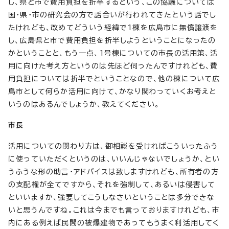
し、県と市で費用負担を折半するという、この協議については
国・県・市の研究会の方で話合いが行われてきたという話でし
たけれども、改めてどういう経緯で1棟を広島市に無償譲渡を
し、広島県と市で費用負担を折半しようということになったの
かということと、もう一点、1号棟についての市長の活用策、活
用に向けた考え方というのは先ほど伺ったんですけれども、費
用負担については折半でということなので、他の棟について広
島市として何らか活用に向けて、かなり関わっていくお考えと
いうのはあるんでしょうか、教えてください。
市長
活用についての関わり方は、御相談を受ければこういったふう
に使っていただくというのは、いいんじゃないでしょうか、とい
うふうな形の助言・アドバイスは致しますけれども、所有者の方
の支配権が全てですから、それを強制して、あるいは侵害して
といいますか、強要してこうしなさいということは多分できな
いと思うんですね。これは今までも言っておりますけれども、市
内にある例えば民間の被爆建物であってもうまく利活用してく