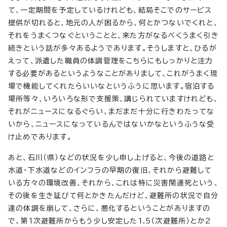
て、一定期間を予定しているけれども、結局そこでのサービス
提供が切れると、地元の人が困るから、何とかつないでくれと、
それをうまくつなぐということと、来た方がなるべくうまく引き
続きという話が多々あるようであります。そうしますと、ひるが
えって、派遣した職員の体調管理をこちらにもしっかりと注力
する必要があるというようなことがありまして、これがうまく現
場で機能してくれたらいいなというふうに思います。宿泊する
場所等々、いろいろな形で支援策、講じられていますけれども、
それがニュースになるぐらい、まだまだ十分に行きわたってな
いから、ニュースになっているんではないかなというふうな受
け止めであります。
あと、石川（県）などの状況を少し申し上げると、今後の道路と
水道・下水道などのインフラの早期の復旧、それから避難して
いる方々の環境改善、それから、これは特に災害関連死という、
その後を生き延びて何とかきたんだけど、避難所の状況で自分
達の体調を崩して、さらに、悪化するということがありますの
で、第1次避難所からもう少し安定した1.5（次避難所）とか2