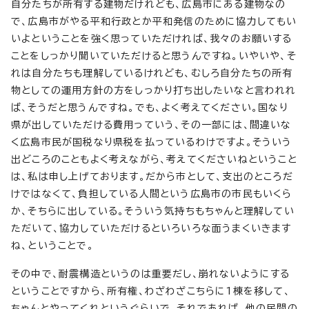
自分たちが所有する建物だけれども、広島市にある建物なの
で、広島市がやる平和行政とか平和発信のために協力してもい
いよということを強く思っていただければ、我々のお願いする
ことをしっかり聞いていただけると思うんですね。いやいや、そ
れは自分たちも理解しているけれども、むしろ自分たちの所有
物としての運用方針の方をしっかり打ち出したいなと言われれ
ば、そうだと思うんですね。でも、よく考えてください。国なり
県が出していただける費用っていう、その一部には、間違いな
く広島市民が国税なり県税を払っているわけですよ。そういう
出どころのこともよく考えながら、考えてくださいねということ
は、私は申し上げております。だから市として、支出のところだ
けではなくて、負担している人間という広島市の市民もいくら
か、そちらに出している。そういう気持ちもちゃんと理解してい
ただいて、協力していただけるといろいろな面うまくいきます
ね、ということで。
その中で、耐震構造というのは重要だし、崩れないようにする
ということですから、所有権、わざわざこちらに1棟を移して、
ちゃんとやってくれというぐらいで、それであれば、他の民間の