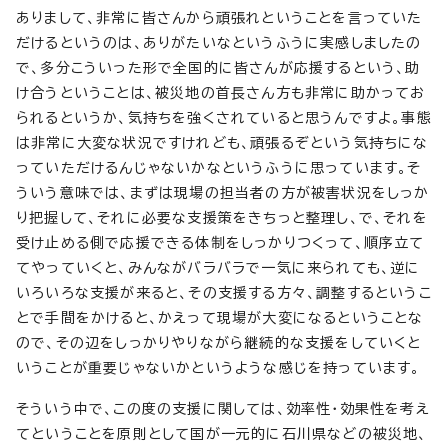
ありまして、非常に皆さんから頑張れということを言っていた
だけるというのは、ありがたいなというふうに実感しましたの
で、多分こういった形で全国的に皆さんが応援するという、助
け合うということは、被災地の首長さん方も非常に助かってお
られるというか、気持ちを強くされていると思うんですよ。事態
は非常に大変な状況ですけれども、頑張るぞという気持ちにな
っていただけるんじゃないかなというふうに思っています。そ
ういう意味では、まずは現場の担当者の方が被害状況をしっか
り把握して、それに必要な支援策をきちっと整理し、で、それを
受け止める側で応援できる体制をしっかりつくって、順序立て
てやっていくと、みんながバラバラで一気に来られても、逆に
いろいろな支援が来ると、その支援する方々、調整するというこ
とで手間をかけると、かえって現場が大変になるということな
ので、その辺をしっかりやりながら継続的な支援をしていくと
いうことが重要じゃないかというような感じを持っています。
そういう中で、この度の支援に関しては、効率性・効果性を考え
てということを原則として国が一元的に石川県などの被災地、