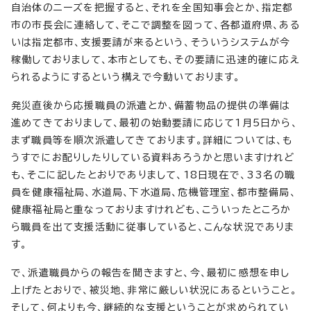
自治体のニーズを把握すると、それを全国知事会とか、指定都
市の市長会に連絡して、そこで調整を図って、各都道府県、ある
いは指定都市、支援要請が来るという、そういうシステムが今
稼働しておりまして、本市としても、その要請に迅速的確に応え
られるようにするという構えで今動いております。
発災直後から応援職員の派遣とか、備蓄物品の提供の準備は
進めてきておりまして、最初の始動要請に応じて1月5日から、
まず職員等を順次派遣してきております。詳細については、も
うすでにお配りしたりしている資料あろうかと思いますけれど
も、そこに記したとおりでありまして、18日現在で、33名の職
員を健康福祉局、水道局、下水道局、危機管理室、都市整備局、
健康福祉局と重なっておりますけれども、こういったところか
ら職員を出て支援活動に従事していると、こんな状況でありま
す。
で、派遣職員からの報告を聞きますと、今、最初に感想を申し
上げたとおりで、被災地、非常に厳しい状況にあるということ。
そして、何よりも今、継続的な支援ということが求められてい