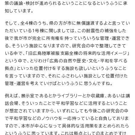
策の議論・検討が進められるということになるというふうに承
知しています。
そして、全4棟のうち、県の方が市に無償譲渡するよと言ってい
ただいている1号棟に関しましては、この耐震性の補強をした
後で我が市が完全に所有権を持っていろいろな管理・運営でき
る、そういう施設になりますので、研究会の中で整理してきて
いる中で、「旧広島陸軍被服支廠全棟の将来的な活用イメージ」
という中で、とりわけ「広島の自然や歴史・文化・平和を学べる
拠点」といった位置付けをする施設も欲しいというふうなこと
を言っていますので、それにふさわしい施設として位置付けた
管理・運営を考えていけばというふうに思うんですね。
例えば、展示室であるとかライブラリーとか収蔵庫、あるいは講
話会場、そういったことで平和学習などに活用するということ
が想定されていますから、いずれにしても今後この研究会の中
で平和学習などのノウハウを一応持っていると自負しておりま
すので、本市が中心になって具体的な活用策をまとめられたら
というふうに思っています。これは拠点としてのまとめですけ