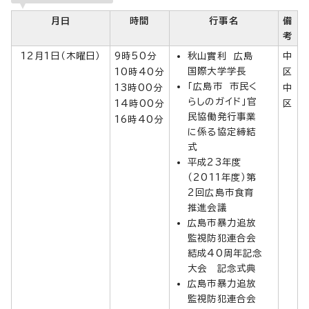
月日
時間
行事名
備
考
12月1日（木曜日）
9時50分
秋山實利 広島
中
国際大学学長
10時40分
区
「広島市 市民く
13時00分
中
らしのガイド」官
14時00分
区
民協働発行事業
16時40分
に係る協定締結
式
平成23年度
（2011年度）第
2回広島市食育
推進会議
広島市暴力追放
監視防犯連合会
結成40周年記念
大会 記念式典
広島市暴力追放
監視防犯連合会