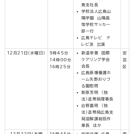
島支社長
学校法人広島山
陽学園 山陽高
等学校サッカー
部一行
広島テレビ テ
レビ派 出演
12月21日（水曜日）
9時45分
新道幸惠 国際
安
ケアリング学会
14時00分
芸
会長
16時25分
区
広島原爆養護ホ
ーム矢野おりづ
る園慰問
新原芳明 （独
法）造幣局理事長
谷野嘉明 （独
法）造幣局広島支
局溶解課総括作
業長 ほか
12月22日（木曜
16時45分
岸田文雄 広島
南