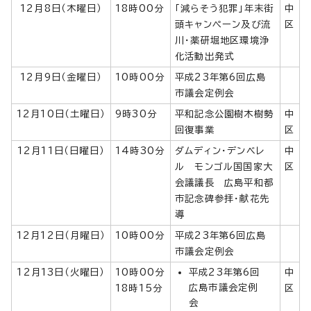
12月8日（木曜日）
18時00分
「減らそう犯罪」年末街
中
頭キャンペーン及び流
区
川・薬研堀地区環境浄
化活動出発式
12月9日（金曜日）
10時00分
平成23年第6回広島
市議会定例会
12月10日（土曜日）
9時30分
平和記念公園樹木樹勢
中
回復事業
区
12月11日（日曜日）
14時30分
ダムディン・デンベレ
中
ル モンゴル国国家大
区
会議議長 広島平和都
市記念碑参拝・献花先
導
12月12日（月曜日）
10時00分
平成23年第6回広島
市議会定例会
12月13日（火曜日）
10時00分
平成23年第6回
中
広島市議会定例
18時15分
区
会