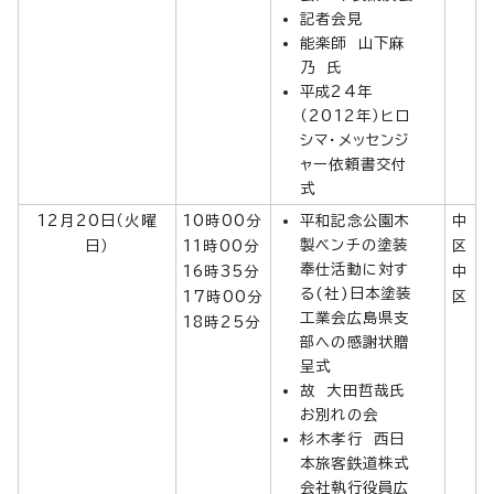
記者会見
能楽師 山下麻
乃 氏
平成24年
（2012年）ヒロ
シマ・メッセンジ
ャー依頼書交付
式
12月20日（火曜
10時00分
平和記念公園木
中
製ベンチの塗装
日）
11時00分
区
奉仕活動に対す
16時35分
中
る(社)日本塗装
17時00分
区
工業会広島県支
18時25分
部への感謝状贈
呈式
故 大田哲哉氏
お別れの会
杉木孝行 西日
本旅客鉄道株式
会社執行役員広