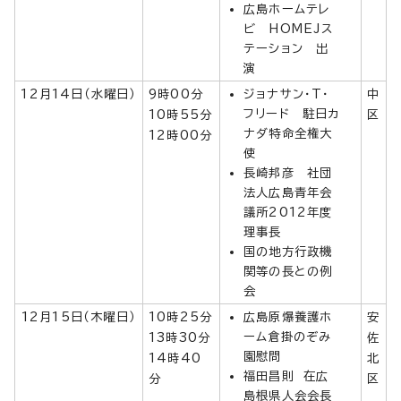
広島ホームテレ
ビ HOMEJス
テーション 出
演
12月14日（水曜日）
9時00分
ジョナサン・T・
中
フリード 駐日カ
10時55分
区
ナダ特命全権大
12時00分
使
長崎邦彦 社団
法人広島青年会
議所2012年度
理事長
国の地方行政機
関等の長との例
会
12月15日（木曜日）
10時25分
広島原爆養護ホ
安
ーム倉掛のぞみ
13時30分
佐
園慰問
14時40
北
福田昌則 在広
分
区
島根県人会会長