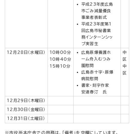
平成23年度広島
市ごみ減量優良
事業者表彰式
平成23年度第1
回広島市秘書業
務インターンシッ
プ実習生
12月28日（水曜日）
10時00分
広島原爆養護ホ
中
ーム舟入むつみ
10時40分
区
園慰問
15時10分
中
広島赤十字・原爆
区
病院慰問
書家・刻字作家
安達春汀 氏
12月29日（木曜日）
12月30日（金曜日）
12月31日（土曜日）
※市役所本庁舎での用務は、「備考」を空欄にしています。