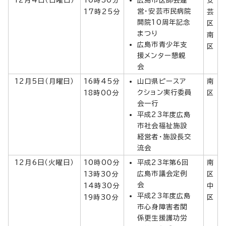
営・安芸市民病院
17時25分
芸
開院10周年記念
区
まつり
南
広島市青少年支
区
援メンター懇親
会
12月5日（月曜日）
16時45分
山口県ピースア
南
クション実行委員
18時00分
区
会一行
平成23年度広島
市社会福祉施設
経営者・施設長交
流会
12月6日（火曜日）
10時00分
平成23年第6回
南
広島市議会定例
13時30分
区
会
14時30分
中
平成23年度広島
19時30分
区
市心身障害者関
係更生援護功労