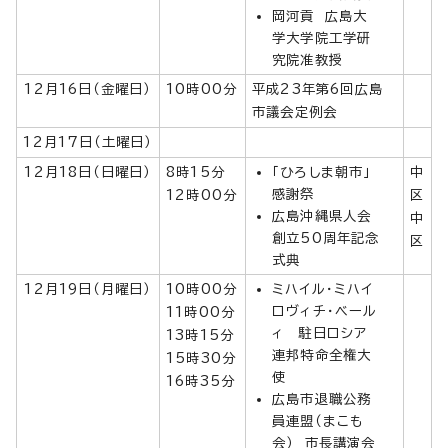
岡河貢 広島大
学大学院工学研
究院准教授
12月16日（金曜日）
10時00分
平成23年第6回広島
市議会定例会
12月17日（土曜日）
12月18日（日曜日）
8時15分
「ひろしま朝市」
中
感謝祭
12時00分
区
広島沖縄県人会
中
創立50周年記念
区
式典
12月19日（月曜日）
10時00分
ミハイル・ミハイ
ロヴィチ・ベール
11時00分
ィ 駐日ロシア
13時15分
連邦特命全権大
15時30分
使
16時35分
広島市退職公務
員連盟（まこも
会） 市長講演会