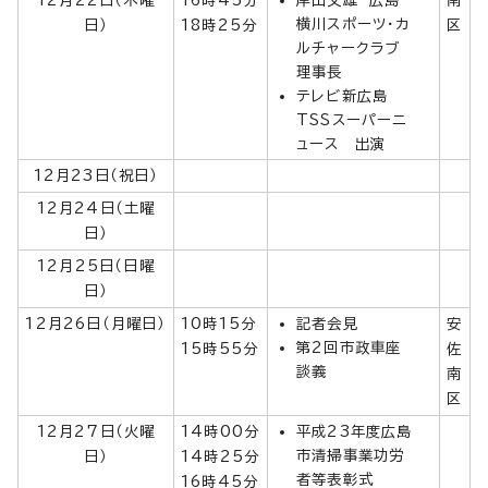
横川スポーツ・カ
日）
18時25分
区
ルチャークラブ
理事長
テレビ新広島
TSSスーパーニ
ュース 出演
12月23日（祝日）
12月24日（土曜
日）
12月25日（日曜
日）
12月26日（月曜日）
10時15分
記者会見
安
第2回市政車座
15時55分
佐
談義
南
区
12月27日（火曜
14時00分
平成23年度広島
市清掃事業功労
日）
14時25分
者等表彰式
16時45分