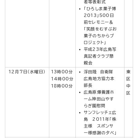
者等表彰式
「ひろしま菓子博
2013」500日
前セレモニー＆
「笑顔をむすぶお
菓子のちからプ
ロジェクト」
平成23年広島写
真記者クラブ懇
親会
12月7日（水曜日）
13時00分
浮田隆 自衛隊
東
広島地方協力本
14時00分
区
部長
18時00分
中
広島原爆養護ホ
区
ーム神田山やす
らぎ園慰問
サンフレッチェ広
島 2011年「株
主様 スポンサ
ー様感謝の夕べ」