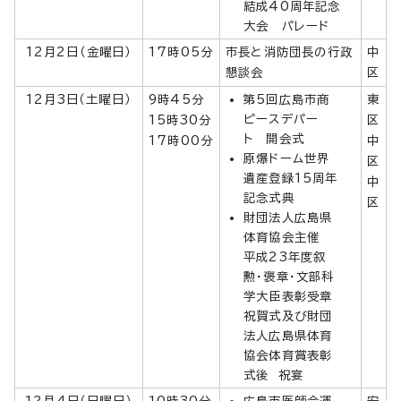
結成40周年記念
大会 パレード
12月2日（金曜日）
17時05分
市長と消防団長の行政
中
懇談会
区
12月3日（土曜日）
9時45分
第5回広島市商
東
ピースデパー
15時30分
区
ト 開会式
17時00分
中
原爆ドーム世界
区
遺産登録15周年
中
記念式典
区
財団法人広島県
体育協会主催
平成23年度叙
勲・褒章・文部科
学大臣表彰受章
祝賀式及び財団
法人広島県体育
協会体育賞表彰
式後 祝宴
12月4日（日曜日）
10時30分
広島市医師会運
安