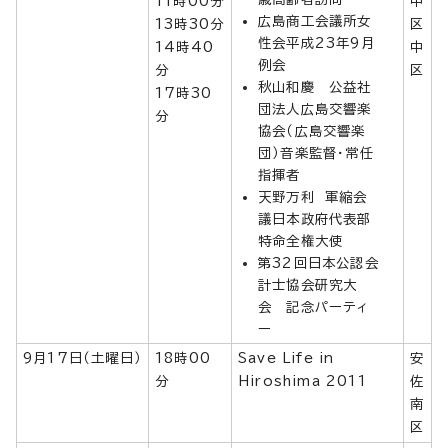
11時00分
中
広島商工会議所女
13時30分
区
性会平成23年9月
14時40
中
例会
分
区
秋山和慶 公益社
17時30
団法人広島交響楽
分
協会（広島交響楽
団）音楽監督・常任
指揮者
天野万利 軍縮会
議日本政府代表部
特命全権大使
第32回日本公認会
計士協会研究大
会 記念パーティ
ー
9月17日（土曜日）
18時00
Save Life in
安
分
Hiroshima 2011
佐
南
区