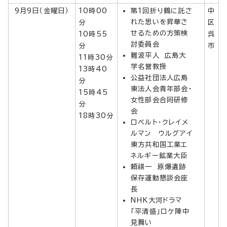
9月9日（金曜日）
10時00
第1回折り鶴に託さ
中
れた思いを昇華さ
分
区
せるための方策検
10時55
呉
討委員会
分
市
難波平人 広島大
11時30分
学名誉教授
13時40
公益社団法人広島
分
東法人会青年部会・
15時45
女性部会合同研修
分
会
18時30分
ロベルト・クレイメ
ルマン ウルグアイ
東方共和国工業エ
ネルギー鉱業大臣
頼祺一 原爆遺跡
保存運動懇談会座
長
NHK大河ドラマ
「平清盛」ロケ陣中
見舞い