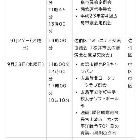
島市議会定例会
分
議会運営委員会
11時45
平成23年第4回広
分
島市議会定例会
13時00
分
9月27日（火曜
14時00
佐伯区コミュニティ交流
佐
日）
分
協議会 「松井市長の講
伯
演会と意見交換会」
区
9月28日（水曜日）
11時00分
東温市観光PRキャ
中
ラバン
12時30
区
広島陵北ロータリ
分
中
ークラブ例会
17時00
区
広島市立翠町中学
分
校女子ソフトボール
18時10分
部
映画「聯合艦隊司令
長官山本五十六-太
平洋戦争70年目の
真実-」感謝の夕べ