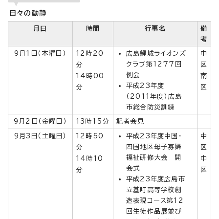
日々の動静
月日
時間
行事名
備
考
9月1日（木曜日）
12時20
広島鯉城ライオンズ
中
クラブ第1277回
分
区
例会
14時00
南
平成23年度
分
区
（2011年度）広島
市総合防災訓練
9月2日（金曜日）
13時15分
記者会見
9月3日（土曜日）
12時50
平成23年度中国・
中
四国地区母子寡婦
分
区
福祉研修大会 開
14時10
中
会式
分
区
平成23年度広島市
立基町高等学校創
造表現コース第12
回生徒作品展並び