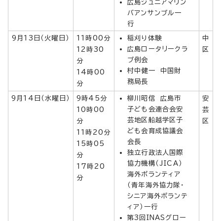
広島ジュニアマリン
バアンサンブル一
行
9月13日（火曜日）
11時00分
稲刈り体験
中
広島ロータリークラ
12時30
区
ブ例会
分
村中健一 中国財
14時00
務局長
分
9月14日（水曜日）
9時45分
柳川昭信 広島市
安
子ども会連合会安
10時00
芸
芸地区船越学区子
分
区
ども会育成協議会
11時20分
会長
15時05
独立行政法人国際
分
協力機構（JICA）
17時20
海外ボランティア
分
（青年海外協力隊・
シニア海外ボランテ
ィア）一行
第3回INASグロー