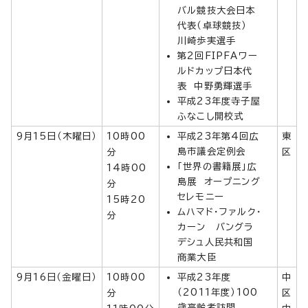
バル競技大会日本
代表（卓球競技）
川崎歩実選手
第2回FIPFAワー
ルドカップ日本代
表 中野勇輝選手
平成23年度寺子屋
ふなこし開校式
9月15日（木曜日）
10時00
平成23年第4回広
東
島市議会定例会
分
区
「世界の書籍展」広
14時00
島展 オープニング
分
セレモニー
15時20
ムハマド・ファルク・
分
カーン バングラ
デシュ人民共和国
商業大臣
9月16日（金曜日）
10時00
平成23年度
中
（2011年度）100
分
区
歳高齢者訪問