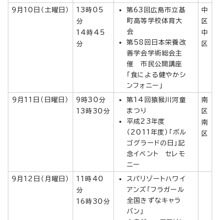
9月10日（土曜日）
13時05
第63回広島市立基
中
町高等学校体育大
分
区
会
14時45
中
第58回日本栄養改
分
区
善学会学術総会主
催 市民公開講座
「食による健やかシ
ンフォニー」
9月11日（日曜日）
9時30分
第14回猿猴川河童
南
まつり
13時30分
区
平成23年度
南
（2011年度）「ボル
区
ゴグラードの日」記
念イベント セレモ
ニー
9月12日（月曜日）
11時40
スパリゾートハワイ
アンズ「フラガール
分
全国きずなキャラ
16時30分
バン」