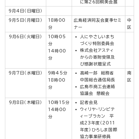
に第26回桐美会展
9月4日（日曜日）
9月5日（月曜日）
18時00
広島経済同友会夏季セミ
中
分
ナー
区
9月6日（火曜日）
10時05
人にやさしいまち
づくり特別委員会
分
株式会社アスティ
14時00
からの寄附受領及
分
び感謝状贈呈式
9月7日（水曜日）
9時45分
高崎一郎 総務省
南
中国総合通信局長
18時00
区
広島市商工会連絡
分
協議会 懇親会
9月8日（木曜日）
10時15分
記者会見
ウィリヤ・リンピテ
14時00
ィープラカン 平
分
成23年度（2011
年度）ひろしま国際
協力事業研修員