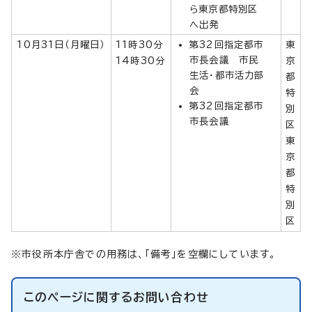
ら東京都特別区
へ出発
10月31日（月曜日）
11時30分
第32回指定都市
東
市長会議 市民
14時30分
京
生活・都市活力部
都
会
特
第32回指定都市
別
市長会議
区
東
京
都
特
別
区
※市役所本庁舎での用務は、「備考」を空欄にしています。
このページに関する
お問い合わせ