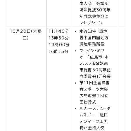
本人商工会議所
姉妹提携30周年
記念式典並びに
レセプション
10月20日（木曜
11時40分
水谷知生 環境
省中国四国地方
日）
13時30分
環境事務所長
14時00分
ウェイン・ミヤ
16時15分
オ 「広島市・ホ
ノルル市姉妹都
市提携50周年記
念委員会」元会長
第11回全国障害
者スポーツ大会
広島市選手団結
団壮行式
A.カーステン・ダ
ムスゴー 駐日
デンマーク王国
特命全権大使