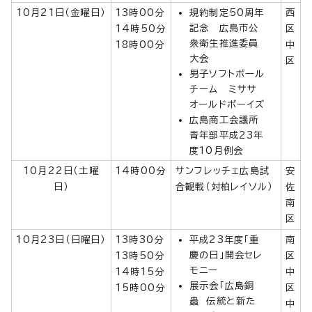
10月21日（金曜日）
13時00分
規約制定50周年
西
記念 広島市公
14時50分
区
衆衛生推進委員
18時00分
中
大会
区
男子ソフトボール
チーム ミササ
オールドボーイズ
広島商工会議所
青年部平成23年
度10月例会
10月22日（土曜
14時00分
サンフレッチェ広島試
安
日）
合観戦（対柏レイソル）
佐
南
区
10月23日（日曜日）
13時30分
平成23年度「重
南
慶の日」開会セレ
13時50分
区
モニー
14時15分
中
展示会「広島銅
15時00分
区
蟲 伝統と新た
中