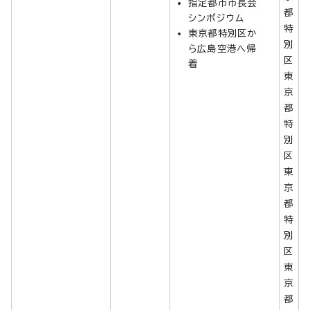
指定都市市長会
都
シンポジウム
特
東京都特別区か
別
ら広島空港へ帰
区
着
東
京
都
特
別
区
東
京
都
特
別
区
東
京
都