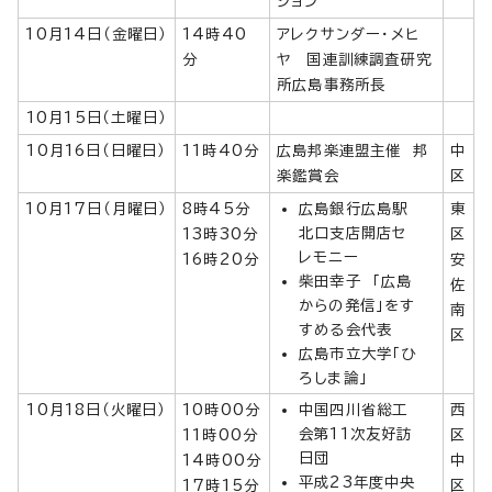
ション
10月14日（金曜日）
14時40
アレクサンダー・メヒ
分
ヤ 国連訓練調査研究
所広島事務所長
10月15日（土曜日）
10月16日（日曜日）
11時40分
広島邦楽連盟主催 邦
中
楽鑑賞会
区
10月17日（月曜日）
8時45分
広島銀行広島駅
東
北口支店開店セ
13時30分
区
レモニー
16時20分
安
柴田幸子 「広島
佐
からの発信」をす
南
すめる会代表
区
広島市立大学「ひ
ろしま論」
10月18日（火曜日）
10時00分
中国四川省総工
西
会第11次友好訪
11時00分
区
日団
14時00分
中
平成23年度中央
17時15分
区