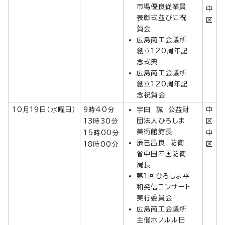
市場優良従業員
中
表彰式並びに祝
区
賀会
広島商工会議所
創立120周年記
念式典
広島商工会議所
創立120周年記
念祝賀会
10月19日（水曜日）
9時40分
宇田 誠 公益財
中
団法人ひろしま
13時30分
区
美術館館長
15時00分
中
辰己昌良 防衛
18時00分
区
省中国四国防衛
局長
第1回ひろしま平
和発信コンサート
実行委員会
広島商工会議所
主催ホノルル日