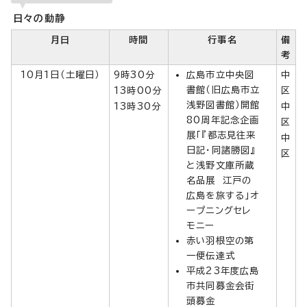
日々の動静
月日
時間
行事名
備
考
10月1日（土曜日）
9時30分
広島市立中央図
中
書館（旧広島市立
13時00分
区
浅野図書館）開館
13時30分
中
80周年記念企画
区
展「『都志見往来
中
日記・同諸勝図』
区
と浅野文庫所蔵
名品展 江戸の
広島を旅する」オ
ープニングセレ
モニー
赤い羽根空の第
一便伝達式
平成23年度広島
市共同募金会街
頭募金