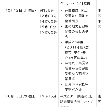
ベージ・マイス」監督
10月12日（水曜日）
9時35分
戸田和彦 国土
中
交通省中国地方
12時00分
区
整備局長
14時00分
中
国の地方行政機
15時10分
区
関等の長との例
17時00分
会
平成23年度
（2011年度）広
島市「安全・安
心」市民の集い
沖電気工業労働
組合からの寄附
受領及び感謝状
贈呈式
広島市立安佐中
学校水泳部
10月13日（木曜日）
17時15分
平成23年「鉄道の日」
南
記念講演会後 レセプ
区