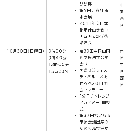
郎助展
中
第7回元與社陽
区
水会展
西
2011年度日本
区
都市計画学会中
国四国支部学術
講演会
10月30日（日曜日）
9時00分
第39回中国四国
南
理学療法学会開
9時40分
区
会式
13時00分
中
国際交流フェス
15時33分
区
ティバル ぺあ
西
せろべ2011開
区
会セレモニー
「父子チャレンジ
アカデミー」開校
式
第32回指定都市
市長会議出席の
ため広島空港か