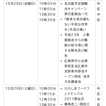
10月28日（金曜日）
10時05分
名古屋市全国観
中
光キャンペーン
11時05分
区
実行委員会一行
13時30分
中
「戦争も核兵器も
18時35分
区
ない平和な世界
を」市民の集い
平成23年 人事
委員会からの職
員の給与等に関
する報告及び勧
告
広島県中小企業
家同友会広島中
支部青年部会オ
ープン例会 為末
大氏講演会
10月29日（土曜日）
10時00分
ひろしまフードフ
中
ェスティバル
11時15分
区
2011開会式
12時20分
中
藤島武二・岡田三
13時30分
区