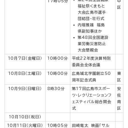
17時05分
中
福祉祭くまもと
区
大会広島市選手
団結団・壮行式
内堀雅雄 福島
県副知事ほか
第48回全国建設
業労働災害防止
大会懇親会
10月7日（金曜日）
10時00分
平成22年度決算特別
委員会全体会議
10月8日（土曜日）
10時00分
広島城北学園創立50
東
周年記念式典
区
10月9日（日曜日）
8時30分
第17回広島市スポー
安
ツ・レクリエーションフ
佐
ェスティバル総合開会
南
式
区
10月10日（祝日）
10月11日（火曜日）
10時05分
田崎竜太 映画「サル