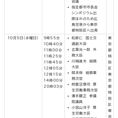
会議
指定都市市長会
シンポジウム出
席ほかのため広
島空港から東京
都特別区へ出発
10月5日（水曜日）
9時55分
松原仁 国土交
東
通副大臣
10時40分
京
玄葉光一郎 外
11時00分
都
務大臣
11時25分
特
川端達夫 総務
11時45分
別
大臣
12時05分
区
岡本保 総務事
12時15分
東
務次官
14時00分
京
阿曽沼慎司 厚
20時03分
都
生労働事務次官
特
溝手顕正 参議
別
院議員
区
小宮山洋子 厚
東
生労働大臣
京