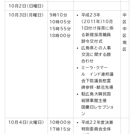
10月2日（日曜日）
10月3日（月曜日）
9時10分
平成23年
中
（2011年）10月
10時05分
区
1日付け採用に係
15時55分
中
る新規採用職員
18時00分
区
辞令交付式
南
広島県との人事
区
交流に関する顔
合わせ
ミーラ・クマー
ル インド連邦議
会下院議長慰霊
碑参拝・献花先導
駐広島大韓民国
総領事館主催
国慶日レセプショ
ン
10月4日（火曜日）
10時00分
平成22年度決算
特別委員会全体
17時15分