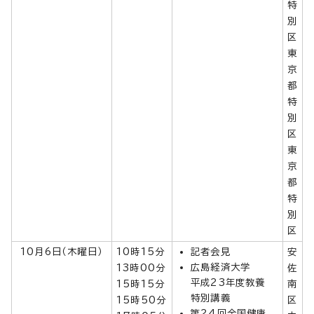
特
別
区
東
京
都
特
別
区
東
京
都
特
別
区
10月6日（木曜日）
10時15分
記者会見
安
広島経済大学
13時00分
佐
平成23年度教養
15時15分
南
特別講義
15時50分
区
第24回全国健康