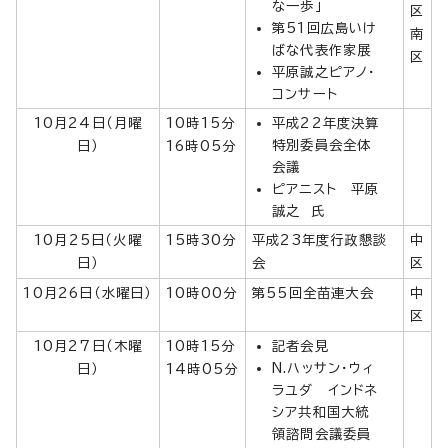
な一歩」
区
第51回広島いけ
南
ばな代表作家展
区
平原誠之ピアノ・
コンサート
10月24日（月曜
10時15分
平成22年度決算
特別委員会全体
日）
16時05分
会議
ピアニスト 平原
誠之 氏
10月25日（火曜
15時30分
平成23年度行政懇談
中
日）
会
区
10月26日（水曜日）
10時00分
第55回全苗連大会
中
区
10月27日（木曜
10時15分
記者会見
N.ハッサン・ウィ
日）
14時05分
ラユダ インドネ
シア共和国大統
領諮問会議委員