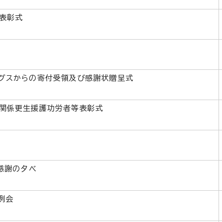
表彰式
グスからの寄付受領及び感謝状贈呈式
関係更生援護功労者等表彰式
感謝の夕べ
例会