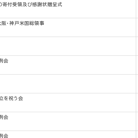
の寄付受領及び感謝状贈呈式
大阪・神戸米国総領事
例会
立を祝う会
例会
例会