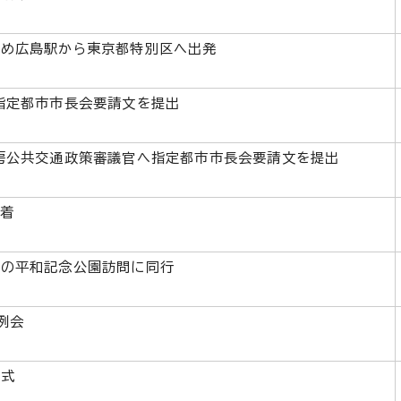
ため広島駅から東京都特別区へ出発
指定都市市長会要請文を提出
房公共交通政策審議官へ指定都市市長会要請文を提出
着
者の平和記念公園訪問に同行
例会
幕式