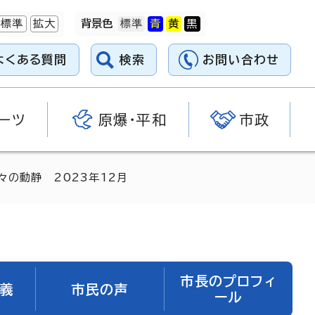
標準
拡大
背景色
よくある質問
検索
お問い合わせ
ーツ
原爆・平和
市政
々の動静 2023年12月
市長のプロフィ
義
市民の声
ール