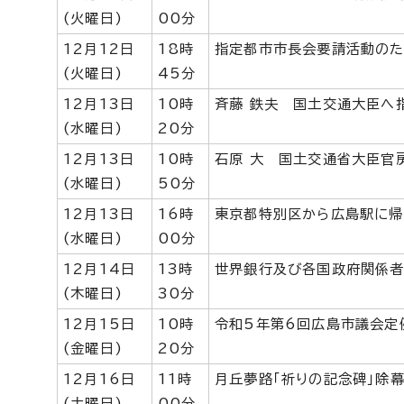
(火曜日)
00分
12月12日
18時
指定都市市長会要請活動の
(火曜日)
45分
12月13日
10時
斉藤 鉄夫 国土交通大臣へ
(水曜日)
20分
12月13日
10時
石原 大 国土交通省大臣官
(水曜日)
50分
12月13日
16時
東京都特別区から広島駅に帰
(水曜日)
00分
12月14日
13時
世界銀行及び各国政府関係
(木曜日)
30分
12月15日
10時
令和5年第6回広島市議会定
(金曜日)
20分
12月16日
11時
月丘夢路「祈りの記念碑」除
(土曜日)
00分