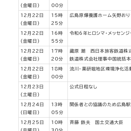
(金曜日)
00分
12月22日
15時
広島原爆養護ホーム矢野おり
(金曜日)
25分
12月22日
16時
令和6年ヒロシマ・メッセン
(金曜日)
55分
12月22日
17時
藏原 潮 西日本旅客鉄道株
(金曜日)
20分
鉄道株式会社理事中国統括
12月22日
18時
流川・薬研堀地区環境浄化活
(金曜日)
00分
12月23日
公式日程なし
(土曜日)
12月24日
13時
関係者との協議のため広島駅
(日曜日)
05分
12月25日
10時
斉藤 鉄夫 国土交通大臣
(月曜日)
30分