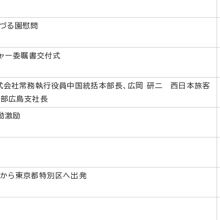
づる園慰問
ジャー委嘱書交付式
式会社常務執行役員中国統括本部長、広岡 研二 西日本旅客
本部広島支社長
動激励
から東京都特別区へ出発