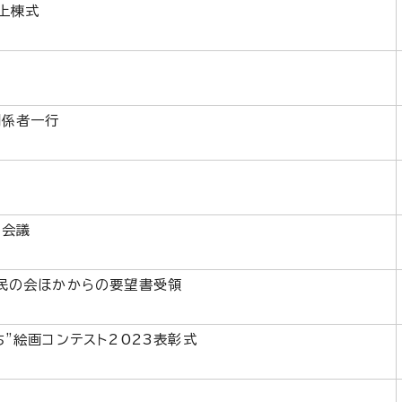
上棟式
関係者一行
同会議
民の会ほかからの要望書受領
”絵画コンテスト2023表彰式