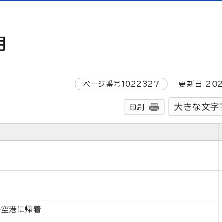
月
ページ番号
1022327
更新日
20
大きな文字
印刷
島空港に帰着