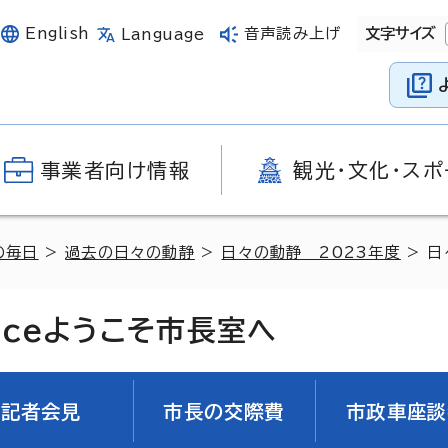
English
音声読み上げ
文字サイズ
Language
事業者向け情報
観光・文化・スポ
の毎日
>
過去の日々の動静
>
日々の動静 2023年度
> 日
ice
ようこそ市長室へ
記者会見
市長の交際費
市政車座談