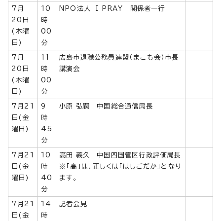
7月
10
NPO法人 I PRAY 関係者一行
20日
時
(木曜
00
日)
分
7月
11
広島市退職公務員連盟（まこも会）市長
20日
時
講演会
(木曜
00
日)
分
7月21
9
小原 弘嗣 中国総合通信局長
日(金
時
曜日)
45
分
7月21
10
高田 義久 中国四国管区行政評価局長
日(金
時
※「高」は、正しくは「はしごだか」となり
曜日)
40
ます。
分
7月21
14
記者会見
日(金
時