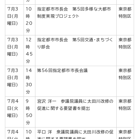
7月3
10
指定都市市長会 第5回多様な大都市
東京都
日(月
時
制度実現プロジェクト
特別区
曜日)
20
分
7月3
12
指定都市市長会 第5回交通・まちづく
東京都
日(月
時
り部会
特別区
曜日)
45
分
7月3
14
第56回指定都市市長会議
東京都
日(月
時
特別区
曜日)
30
分
7月4
9
宮沢 洋一 参議院議員に太田川改修の
東京都
日(火
時
促進に関する要望書を提出
特別区
曜日)
50
分
7月4
10
平口 洋 衆議院議員に太田川改修の促
東京都
日(火
時
進に関する要望書を提出
特別区