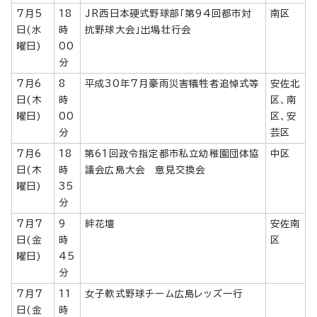
7月5
18
JR西日本硬式野球部「第94回都市対
南区
日(水
時
抗野球大会」出場壮行会
曜日)
00
分
7月6
8
平成30年7月豪雨災害犠牲者追悼式等
安佐北
日(木
時
区、南
曜日)
00
区、安
分
芸区
7月6
18
第61回政令指定都市私立幼稚園団体協
中区
日(木
時
議会広島大会 意見交換会
曜日)
35
分
7月7
9
絆花壇
安佐南
日(金
時
区
曜日)
45
分
7月7
11
女子軟式野球チーム広島レッズ一行
日(金
時