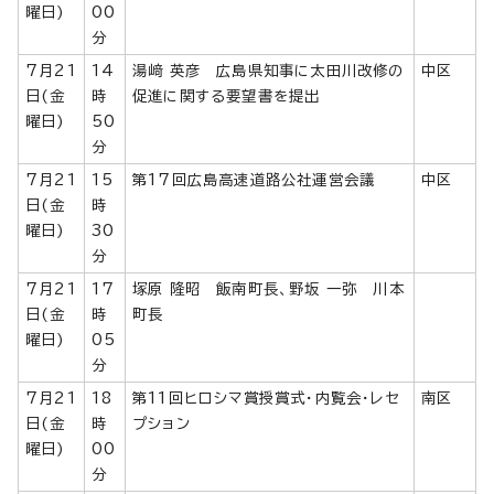
曜日)
00
分
7月21
14
湯﨑 英彦 広島県知事に太田川改修の
中区
日(金
時
促進に関する要望書を提出
曜日)
50
分
7月21
15
第17回広島高速道路公社運営会議
中区
日(金
時
曜日)
30
分
7月21
17
塚原 隆昭 飯南町長、野坂 一弥 川本
日(金
時
町長
曜日)
05
分
7月21
18
第11回ヒロシマ賞授賞式・内覧会・レセ
南区
日(金
時
プション
曜日)
00
分