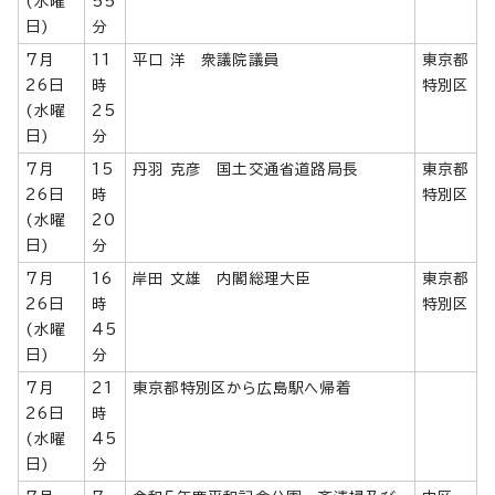
(水曜
55
日)
分
7月
11
平口 洋 衆議院議員
東京都
26日
時
特別区
(水曜
25
日)
分
7月
15
丹羽 克彦 国土交通省道路局長
東京都
26日
時
特別区
(水曜
20
日)
分
7月
16
岸田 文雄 内閣総理大臣
東京都
26日
時
特別区
(水曜
45
日)
分
7月
21
東京都特別区から広島駅へ帰着
26日
時
(水曜
45
日)
分