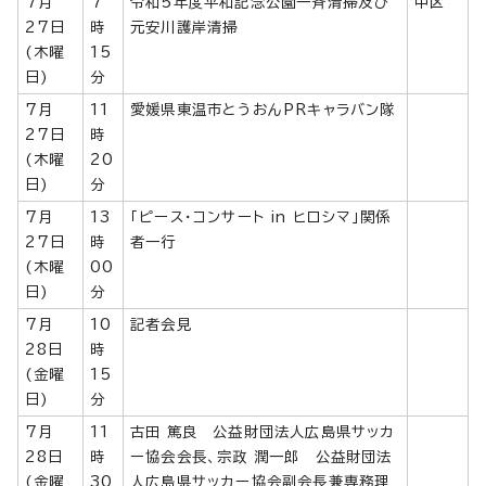
7月
7
令和5年度平和記念公園一斉清掃及び
中区
27日
時
元安川護岸清掃
(木曜
15
日)
分
7月
11
愛媛県東温市とうおんPRキャラバン隊
27日
時
(木曜
20
日)
分
7月
13
「ピース・コンサート in ヒロシマ」関係
27日
時
者一行
(木曜
00
日)
分
7月
10
記者会見
28日
時
(金曜
15
日)
分
7月
11
古田 篤良 公益財団法人広島県サッカ
28日
時
ー協会会長、宗政 潤一郎 公益財団法
(金曜
30
人広島県サッカー協会副会長兼専務理