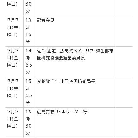
曜日)
30
分
7月7
13
記者会見
日(金
時
曜日)
15
分
7月7
14
佐伯 正道 広島湾ベイエリア・海生都市
日(金
時
圏研究協議会運営委員長
曜日)
55
分
7月7
15
今給黎 学 中国四国防衛局長
日(金
時
曜日)
55
分
7月7
16
広島安芸リトルリーグ一行
日(金
時
曜日)
30
分