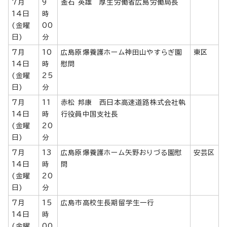
7月
9
釜石 英雄 厚生労働省広島労働局長
14日
時
(金曜
00
日)
分
7月
10
広島原爆養護ホーム神田山やすらぎ園
東区
14日
時
慰問
(金曜
25
日)
分
7月
11
赤松 邦康 西日本高速道路株式会社執
14日
時
行役員中国支社長
(金曜
20
日)
分
7月
13
広島原爆養護ホーム矢野おりづる園慰
安芸区
14日
時
問
(金曜
20
日)
分
7月
15
広島市高校生長期留学生一行
14日
時
(金曜
00