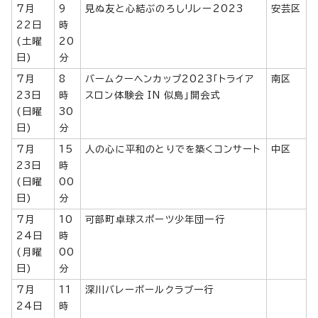
7月
9
見ぬ友と心結ぶのろしリレー2023
安芸区
22日
時
(土曜
20
日)
分
7月
8
バームクーヘンカップ2023「トライア
南区
23日
時
スロン体験会 IN 似島」開会式
(日曜
30
日)
分
7月
15
人の心に平和のとりでを築くコンサート
中区
23日
時
(日曜
00
日)
分
7月
10
可部町卓球スポーツ少年団一行
24日
時
(月曜
00
日)
分
7月
11
深川バレーボールクラブ一行
24日
時