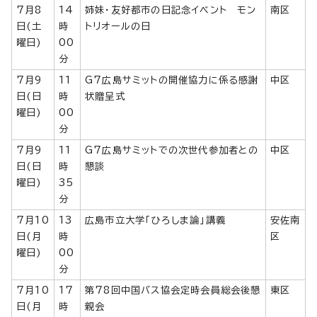
7月8
14
姉妹・友好都市の日記念イベント モン
南区
日(土
時
トリオールの日
曜日)
00
分
7月9
11
G7広島サミットの開催協力に係る感謝
中区
日(日
時
状贈呈式
曜日)
00
分
7月9
11
G7広島サミットでの次世代参加者との
中区
日(日
時
懇談
曜日)
35
分
7月10
13
広島市立大学「ひろしま論」講義
安佐南
日(月
時
区
曜日)
00
分
7月10
17
第78回中国バス協会定時会員総会後懇
東区
日(月
時
親会