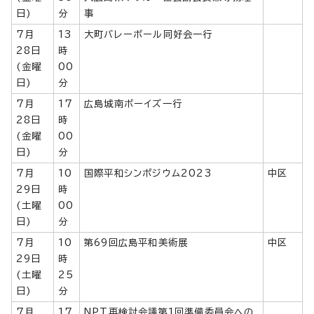
日)
分
事
7月
13
大町バレーボール同好会一行
28日
時
(金曜
00
日)
分
7月
17
広島城南ボーイズ一行
28日
時
(金曜
00
日)
分
7月
10
国際平和シンポジウム2023
中区
29日
時
(土曜
00
日)
分
7月
10
第69回広島平和美術展
中区
29日
時
(土曜
25
日)
分
7月
17
NPT再検討会議第1回準備委員会への