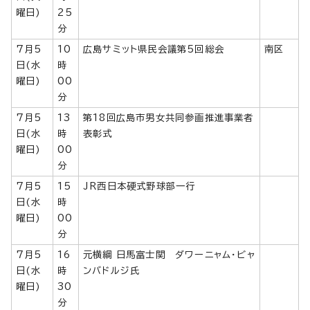
曜日)
25
分
7月5
10
広島サミット県民会議第5回総会
南区
日(水
時
曜日)
00
分
7月5
13
第18回広島市男女共同参画推進事業者
日(水
時
表彰式
曜日)
00
分
7月5
15
JR西日本硬式野球部一行
日(水
時
曜日)
00
分
7月5
16
元横綱 日馬富士関 ダワーニャム・ビャ
日(水
時
ンバドルジ氏
曜日)
30
分