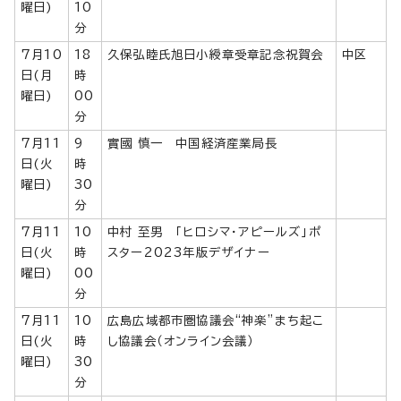
曜日)
10
分
7月10
18
久保弘睦氏旭日小綬章受章記念祝賀会
中区
日(月
時
曜日)
00
分
7月11
9
實國 慎一 中国経済産業局長
日(火
時
曜日)
30
分
7月11
10
中村 至男 「ヒロシマ・アピールズ」ポ
日(火
時
スター2023年版デザイナー
曜日)
00
分
7月11
10
広島広域都市圏協議会“神楽”まち起こ
日(火
時
し協議会（オンライン会議）
曜日)
30
分