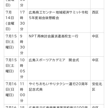
日)
分
7月
17
広島商工センター地域経済サミット令和
西区
14日
時
5年度総会後懇親会
(金曜
30
日)
分
7月15
9
NPT再検討会議派遣高校生一行
中区
日(土
時
曜日)
30
分
7月15
10
広島スポーツアカデミア 開会式
中区
日(土
時
曜日)
05
分
7月16
11
やぐちおもいやりタクシー運行20周年
安佐北
日(日
時
記念式典
区
曜日)
00
分
7月16
18
広島市立広島商業高等学校創立100周
中区