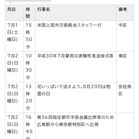
月日
時
行事名
備考
間
7月1
15
米国上院外交委員会スタッフ一行
中区
日(土
時
曜日)
50
分
7月2
10
平成30年7月豪雨災害犠牲者追悼式等
東区
日(日
時
曜日)
30
分
7月2
13
花いっぱいで迎えよう。8月20日は慰
安佐南
日(日
時
霊の日
区
曜日)
20
分
7月2
16
第56回指定都市市長会議出席等のため
日(日
時
広島駅から東京都特別区へ出発
曜日)
45
分