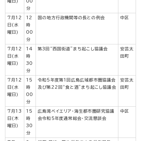
曜日)
00
分
7月12
12
国の地方行政機関等の長との例会
中区
日(水
時
曜日)
00
分
7月12
14
第3回“西国街道”まち起こし協議会
安芸太
日(水
時
田町
曜日)
30
分
7月12
15
令和5年度第1回広島広域都市圏協議会
安芸太
日(水
時
及び第22回“食と酒”まち起こし協議会
田町
曜日)
00
分
7月13
15
広島湾ベイエリア・海生都市圏研究協議
中区
日(木
時
会令和5年度通常総会・交流懇談会
曜日)
30
分