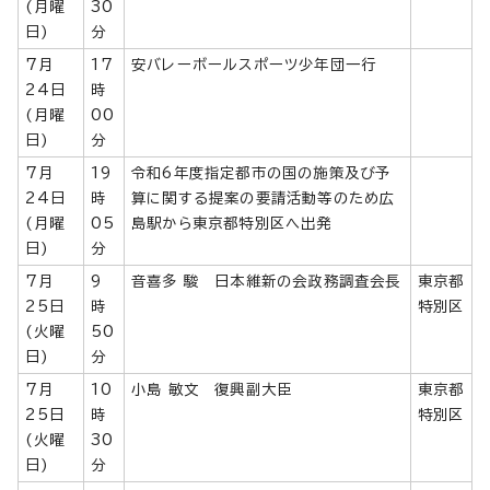
(月曜
30
日)
分
7月
17
安バレーボールスポーツ少年団一行
24日
時
(月曜
00
日)
分
7月
19
令和6年度指定都市の国の施策及び予
24日
時
算に関する提案の要請活動等のため広
(月曜
05
島駅から東京都特別区へ出発
日)
分
7月
9
音喜多 駿 日本維新の会政務調査会長
東京都
25日
時
特別区
(火曜
50
日)
分
7月
10
小島 敏文 復興副大臣
東京都
25日
時
特別区
(火曜
30
日)
分