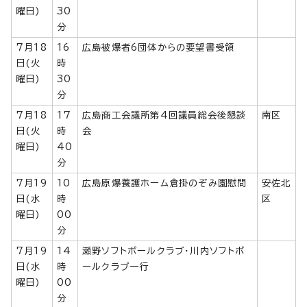
曜日)
30
分
7月18
16
広島被爆者6団体からの要望書受領
日(火
時
曜日)
30
分
7月18
17
広島商工会議所第4回議員総会後懇談
南区
日(火
時
会
曜日)
40
分
7月19
10
広島原爆養護ホーム倉掛のぞみ園慰問
安佐北
日(水
時
区
曜日)
00
分
7月19
14
瀬野ソフトボールクラブ・川内ソフトボ
日(水
時
ールクラブ一行
曜日)
00
分