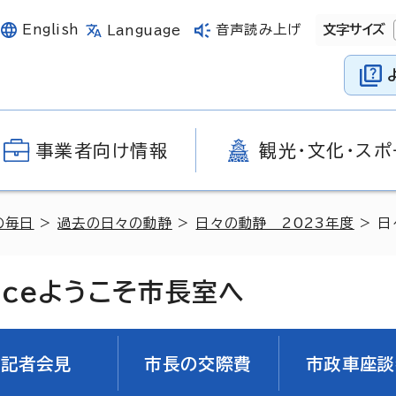
English
音声読み上げ
文字サイズ
Language
事業者向け情報
観光・文化・スポ
の毎日
>
過去の日々の動静
>
日々の動静 2023年度
> 日
ice
ようこそ市長室へ
記者会見
市長の交際費
市政車座談