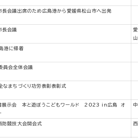
市長会議出席のため広島港から愛媛県松山市へ出発
市長会議
島港に帰着
委員会全体会議
全なまちづくり功労表彰表彰式
展示会 本と遊ぼうこどもワールド 2023 in広島 オ
ー
消防競技大会開会式