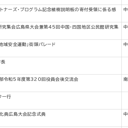
ートナーズ・プログラム記念植樹説明板の寄付受領に係る感
研究集会広島県大会兼第45回中国・四国地区公民館研究集
国地域安全運動」街頭パレード
市長
部令和5年度第320回役員会後交流会
フ一行
文化典広島大会記念式典