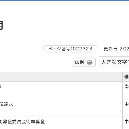
月
ページ番号
1022323
更新日
20
大きな文字
印刷
り
伝達式
同募金委員会街頭募金