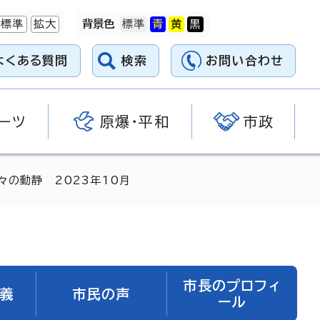
標準
拡大
背景色
よくある質問
検索
お問い合わせ
ーツ
原爆・平和
市政
々の動静 2023年10月
市長のプロフィ
義
市民の声
ール