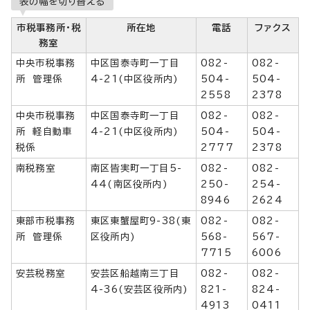
表の幅を切り替える
市税事務所・税
所在地
電話
ファクス
務室
中央市税事務
中区国泰寺町一丁目
082-
082-
所 管理係
4-21(中区役所内)
504-
504-
2558
2378
中央市税事務
中区国泰寺町一丁目
082-
082-
所 軽自動車
4-21(中区役所内)
504-
504-
税係
2777
2378
南税務室
南区皆実町一丁目5-
082-
082-
44(南区役所内)
250-
254-
8946
2624
東部市税事務
東区東蟹屋町9-38(東
082-
082-
所 管理係
区役所内)
568-
567-
7715
6006
安芸税務室
安芸区船越南三丁目
082-
082-
4-36(安芸区役所内)
821-
824-
4913
0411