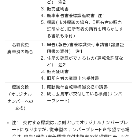
ど)
注2
販売証明書
廃車申告書兼標識返納書
注1
標識(市外標識の場合、旧所有者の販売
証明など、旧所有者の所有を明らかにす
る書類も添付)
名義変更
申告(報告)書兼標識交付申請書（譲渡証
明書の添付)
注1
廃車済の場合
住所の確認ができるもの(運転免許証な
ど)
注2
販売証明書
旧所有者の廃車申告受付書
標識交換
原動機付自転車標識交換申請書
既に広島市が交付している標識(ナンバ
(オリジナル
ープレート)
ナンバーへの
交換)
注1
交付する標識は、原則としてオリジナルナンバープレ
ートになりますが、従来型のナンバープレートを希望する場
合は、申告(報告)書兼標識交付申請書の希望欄にチェック