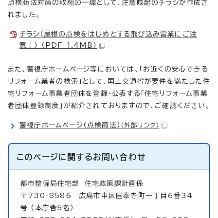
点検商法対策の取組の一環として、注意喚起のチラシが作成さ
れました。
チラシ（屋根の点検をはじめとする飛び込み営業にご注
意！） （PDF 1.4MB）
また、警視庁ホームページ等においては、「お近くの安心できる
リフォーム業者の検索」として、国土交通省が要件を満たした住
宅リフォーム事業者団体を登録・公表する「住宅リフォーム事業
者団体登録制度」が紹介されておりますので、ご確認ください。
警視庁ホームページ（点検商法）
（外部リンク）
このページに関する
お問い合わせ
都市整備局住宅部
住宅政策課計画係
〒730-8586 広島市中区国泰寺町一丁目6番34
号 （本庁舎5階）