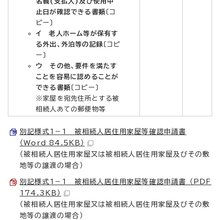
名義(支払人)及び使用中
止日が確認できる書類
〔コ
ピー〕
イ 老人ホーム等が保有す
る外出、外泊等の記録
〔コピ
ー〕
ウ その他、要件を満たす
ことを容易に認めることが
できる書類
〔コピー〕
※家屋を宛先住所とする被
相続人あての郵便物等
別記様式1－1 被相続人居住用家屋等確認申請書
（Word 84.5KB）
（被相続人居住用家屋又は被相続人居住用家屋及びその敷
地等の譲渡の場合）
別記様式1－1 被相続人居住用家屋等確認申請書 （PDF
174.3KB）
（被相続人居住用家屋又は被相続人居住用家屋及びその敷
地等の譲渡の場合）