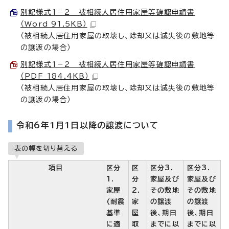
別記様式1－2 被相続人居住用家屋等確認申請書
（Word 91.5KB）
（被相続人居住用家屋の取壊し、除却又は滅失後の敷地等
の譲渡の場合）
別記様式1－2 被相続人居住用家屋等確認申請書
（PDF 184.4KB）
（被相続人居住用家屋の取壊し、除却又は滅失後の敷地等
の譲渡の場合）
令和6年1月1日以降の譲渡について
表の幅を切り替える
項目
区分
区
区分3.
区分3.
1.
分
家屋及び
家屋及び
家屋
2.
その敷地
その敷地
(耐震
家
の譲渡
の譲渡
基準
屋
後、期日
後、期日
に適
取
までに以
までに以