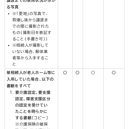
譲渡までの使用状況が分か
る写真
※「更地」の写真で、
取壊し後から譲渡ま
での間に撮影された
もの(撮影日を表記す
ること(手書き可))
※相続人が撮影して
いない場合、解体業
者等から入手するこ
と
被相続人が老人ホーム等に
○
○
○
○
入所していた場合、以下の
書類を
すべて
要介護認定、要支援
認定、障害支援区分
の認定を受けてい
たことを明らかに
する書類
〔コピー〕
※介護保険の被保