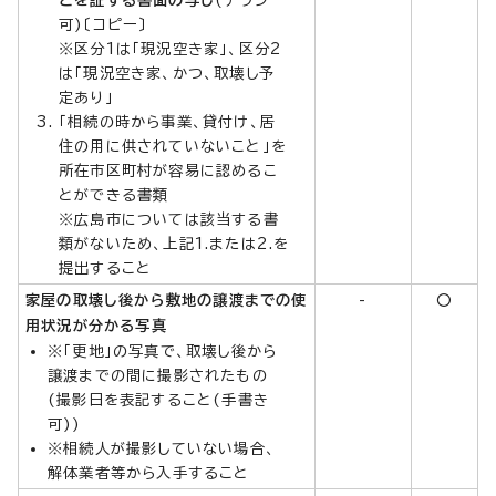
可)〔コピー〕
※区分1は「現況空き家」、区分2
は「現況空き家、かつ、取壊し予
定あり」
「相続の時から事業、貸付け、居
住の用に供されていないこと」を
所在市区町村が容易に認めるこ
とができる書類
※広島市については該当する書
類がないため、上記1.または2.を
提出すること
家屋の取壊し後から敷地の譲渡までの使
-
○
用状況が分かる写真
※「更地」の写真で、取壊し後から
譲渡までの間に撮影されたもの
(撮影日を表記すること(手書き
可))
※相続人が撮影していない場合、
解体業者等から入手すること