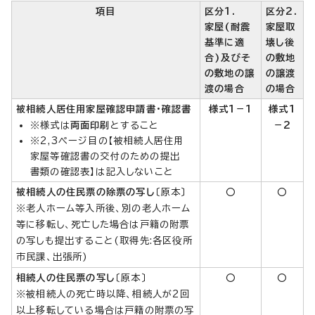
項目
区分1.
区分2.
家屋(耐震
家屋取
基準に適
壊し後
合)及びそ
の敷地
の敷地の譲
の譲渡
渡の場合
の場合
被相続人居住用家屋確認申請書・確認書
様式1－1
様式1
※様式は
両面印刷
とすること
－2
※2,3ページ目の【被相続人居住用
家屋等確認書の交付のための提出
書類の確認表】は記入しないこと
被相続人の住民票の除票の写し
〔原本〕
○
○
※老人ホーム等入所後、別の老人ホーム
等に移転し、死亡した場合は戸籍の附票
の写しも提出すること(取得先:各区役所
市民課、出張所)
相続人の住民票の写し
〔原本〕
○
○
※被相続人の死亡時以降、相続人が2回
以上移転している場合は戸籍の附票の写