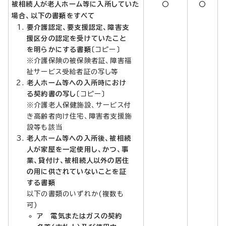
被相続人が老人ホーム等に入所していた
○
○
場合、以下の書類を
すべて
要介護認定、要支援認定、障害支
援区分の認定を受けていたこと
を明らかにする書類
〔コピー〕
※介護保険の被保険者証、障害福
祉サービス受給者証の写し等
老人ホーム等への入所時におけ
る契約書の写し
〔コピー〕
※介護老人保健施設、サービス付
き高齢者向け住宅、障害者支援施
設等も該当
老人ホーム等への入所後、被相続
人が家屋を一定使用し、かつ、事
業、貸付け、被相続人以外の居住
の用に供されていないことを証
する書類
以下の書類のいずれか(複数も
可)
ア 電気またはガスの契約