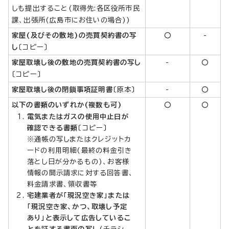
しも提出すること(取得先:各区役所市民
課、出張所(広島市にお住いの場合))
家屋(及びその敷地)の売買契約書の写
○
-
し
〔コピー〕
家屋取壊し後の敷地の売買契約書の写し
-
○
〔コピー〕
家屋取壊し後の閉鎖事項証明書
〔原本〕
-
○
以下の書類の
いずれか
(複数も可)
○
○
電気またはガスの使用中止日が
確認できる書類
〔コピー〕
※通帳の写しまたはクレジットカ
ードの利用明細(最終の料金引き
落とし日が分かるもの)、お客様
情報の開示請求に対する回答書、
料金請求書、領収書等
宅建業者が「現況空き家」または
「現況空き家、かつ、取壊し予定
あり」と表示して広告しているこ
とを証する書面の写し
(チラシ