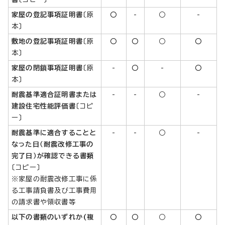
家屋の登記事項証明書
〔原
○
-
○
-
本〕
敷地の登記事項証明書
〔原
○
○
○
○
本〕
家屋の閉鎖事項証明書
〔原
-
○
-
○
本〕
耐震基準適合証明書または
-
-
○
-
建設住宅性能評価書
〔コピ
ー〕
耐震基準に適合することと
-
-
○
-
なった日（耐震改修工事の
完了日）が確認できる書類
〔コピー〕
※家屋の耐震改修工事に係
る工事請負書及び工事費用
の請求書や領収書等
以下の書類の
いずれか
(複
○
○
○
○