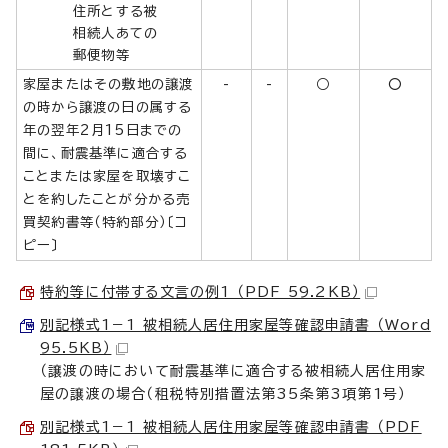
住所とする被
相続人あての
郵便物等
家屋またはその敷地の譲渡
-
-
○
○
の時から譲渡の日の属する
年の翌年2月15日までの
間に、耐震基準に適合する
ことまたは家屋を取壊すこ
とを約したことが分かる売
買契約書等（特約部分）〔コ
ピー〕
特約等に付帯する文言の例1 （PDF 59.2KB）
別記様式1－1 被相続人居住用家屋等確認申請書 （Word
95.5KB）
（譲渡の時において耐震基準に適合する被相続人居住用家
屋の譲渡の場合（租税特別措置法第35条第3項第1号）
別記様式1－1 被相続人居住用家屋等確認申請書 （PDF