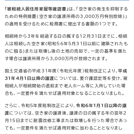
「被相続人居住用家屋等確認書」
は、「空き家の発生を抑制する
ための特例措置(空き家の譲渡所得の3,000万円特別控除)」
の適用を受けるために税務署に提出する書類の1つです。
相続時から3年を経過する日の属する12月31日までに、相続
人は相続した空き家(昭和56年5月31日以前に建築されたも
のに限る)または取壊し後の土地の売却で、一定の基準を満た
す場合は譲渡所得から3,000万円が控除されます。
国土交通省の平成31年度（令和元年度）税制改正により、
平成
31年4月1日以降の譲渡
については、要介護認定等を受け、被
相続人が相続開始の直前まで老人ホーム等に入所していた場
合も、一定要件を満たせば適用対象となることとなりました。
さらに、令和5年度税制改正により、
令和6年1月1日以降の譲
渡
については、空き家の譲渡後、譲渡の日の属する年の翌年2
月15日までに耐震改修工事または取壊しを行った場合であっ
ても、一定要件を満たせば適用対象に加わることとなりまし