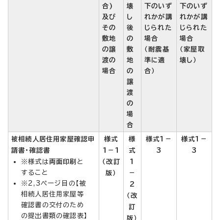
合)
壊
下のいず
下のいず
及び
し
れかが講
れかが講
その
後
じられた
じられた
敷地
の
場合
場合
の譲
敷
（耐震基
（家屋取
渡の
地
準に適
壊し）
場合
の
合）
譲
渡
の
場
合
被相続人居住用家屋確認申
様式
様
様式1－
様式1－
請書・確認書
1－1
式
3
3
※様式は
両面印刷
と
（改訂
1
すること
版）
－
※2,3ページ目の【被
2
相続人居住用家屋等
（改
確認書の交付のため
訂
の提出書類の確認表】
版）