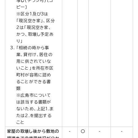
写し
(チラシ可)〔コ
ピー〕
※区分1及び3は
「現況空き家」、区分
2は「現況空き家、
かつ、取壊し予定あ
り」
「相続の時から事
業、貸付け、居住の
用に供されていな
いこと」を所在市区
町村が容易に認め
ることができる書
類
※広島市について
は該当する書類が
ないため、上記1.ま
たは2.を提出する
こと
家屋の取壊し後から敷地の
-
○
-
-