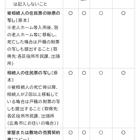
は記入しないこと
被相続人の住民票の除票の
○
○
○
○
写し
〔原本〕
※老人ホーム等入所後、別
の老人ホーム等に移転し、
死亡した場合は戸籍の附票
の写しも提出すること(取
得先:各区役所市民課、出張
所)
相続人の住民票の写し
〔原
○
○
○
○
本〕
※被相続人の死亡時以降、
相続人が2回以上移転して
いる場合は戸籍の附票の写
しも提出すること(取得先:
各区役所市民課、出張所
(広島市にお住いの場合))
家屋または敷地の売買契約
○
○
○
○
書
〔コピー〕