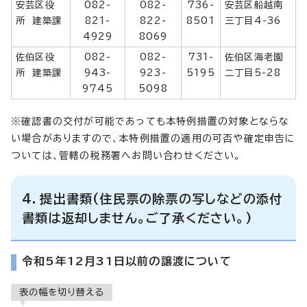
安芸区役
082-
082-
736-
安芸区船越南
所 建築課
821-
822-
8501
三丁目4-36
4929
8069
佐伯区役
082-
082-
731-
佐伯区海老園
所 建築課
943-
923-
5195
二丁目5-28
9745
5098
※確認書の交付が可能であっても本特例措置の対象とならな
い場合がありますので、本特例措置の適用の可否や確定申告に
ついては、管轄の税務署へお問い合わせください。
4．提出書類(住民票の除票の写しなどの添付
書類は返却しません。ご了承ください。)
令和5年12月31日以前の譲渡について
表の幅を切り替える