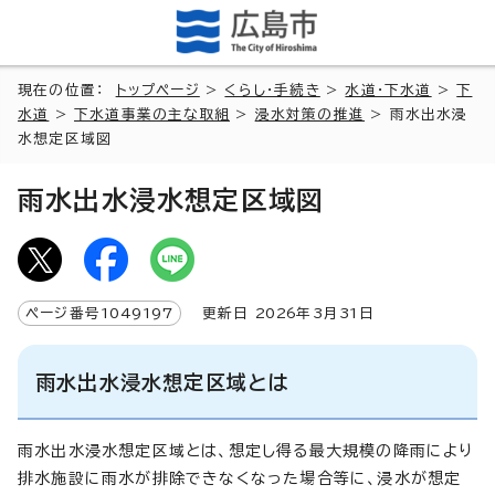
現在の位置：
トップページ
>
くらし・手続き
>
水道・下水道
>
下
水道
>
下水道事業の主な取組
>
浸水対策の推進
> 雨水出水浸
水想定区域図
雨水出水浸水想定区域図
ページ番号
1049197
更新日
2026
年3月
31
日
雨水出水浸水想定区域とは
雨水出水浸水想定区域とは、想定し得る最大規模の降雨により
排水施設に雨水が排除できなくなった場合等に、浸水が想定