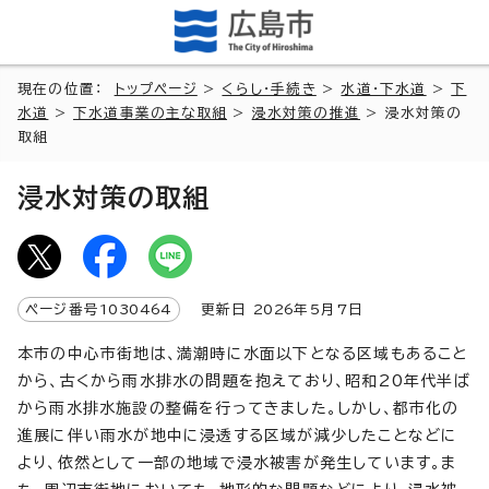
現在の位置：
トップページ
>
くらし・手続き
>
水道・下水道
>
下
水道
>
下水道事業の主な取組
>
浸水対策の推進
> 浸水対策の
取組
浸水対策の取組
ページ番号
1030464
更新日
2026
年5月7日
本市の中心市街地は、満潮時に水面以下となる区域もあること
から、古くから雨水排水の問題を抱えており、昭和20年代半ば
から雨水排水施設の整備を行ってきました。しかし、都市化の
進展に伴い雨水が地中に浸透する区域が減少したことなどに
より、依然として一部の地域で浸水被害が発生しています。ま