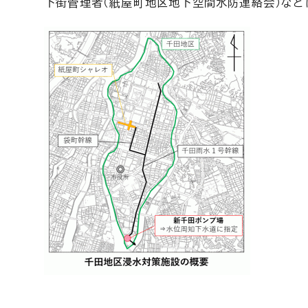
下街管理者（紙屋町地区地下空間水防連絡会）など