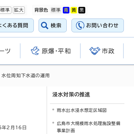
標準
拡大
背景色
よくある質問
検索
お問い合わせ
ーツ
原爆・平和
市政
 水位周知下水道の運用
浸水対策の推進
雨水出水浸水想定区域図
広島市大規模雨水処理施設整備
5
年2月
16
日
事業計画