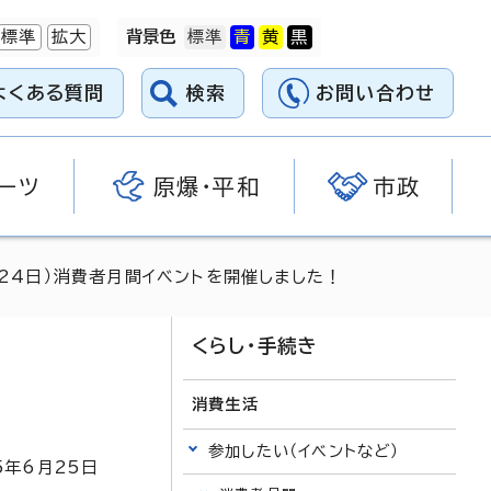
標準
拡大
背景色
よくある質問
検索
お問い合わせ
ーツ
原爆・平和
市政
月24日）消費者月間イベントを開催しました！
くらし・手続き
消費生活
参加したい（イベントなど）
5
年6月
25
日