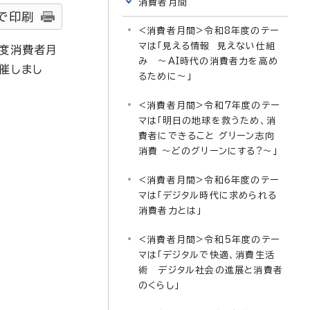
消費者月間
で印刷
<消費者月間>令和8年度のテー
マは「見える情報 見えない仕組
年度消費者月
み ～AI時代の消費者力を高め
催しまし
るために～」
<消費者月間>令和7年度のテー
マは「明日の地球を救うため、消
費者にできること グリーン志向
消費 ～どのグリーンにする?～」
<消費者月間>令和6年度のテー
マは「デジタル時代に求められる
消費者力とは」
<消費者月間>令和5年度のテー
マは「デジタルで快適、消費生活
術 デジタル社会の進展と消費者
のくらし」