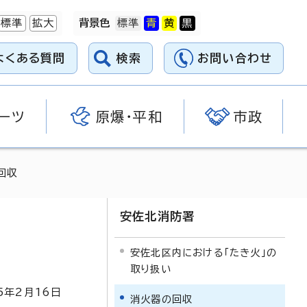
標準
拡大
背景色
よくある質問
検索
お問い合わせ
ーツ
原爆・平和
市政
回収
安佐北消防署
安佐北区内における「たき火」の
取り扱い
5
年2月
16
日
消火器の回収