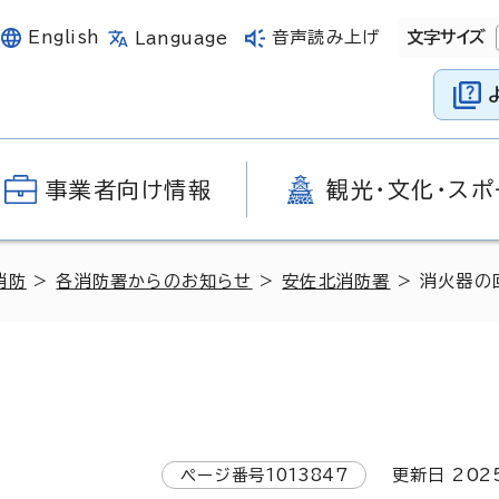
English
音声読み上げ
文字サイズ
Language
事業者向け情報
観光・文化・スポ
消防
>
各消防署からのお知らせ
>
安佐北消防署
> 消火器の
ページ番号
1013847
更新日
202