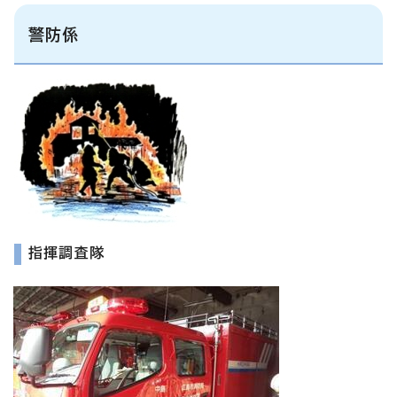
警防係
指揮調査隊