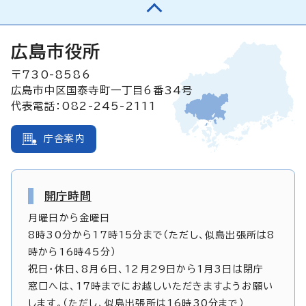
広島市役所
〒730-8586
広島市中区国泰寺町一丁目6番34号
代表電話：082-245-2111
庁舎案内
開庁時間
月曜日から金曜日
8時30分から17時15分まで（ただし、似島出張所は8
時から16時45分）
祝日・休日、8月6日、12月29日から1月3日は閉庁
窓口へは、17時までにお越しいただきますようお願い
します。（ただし、似島出張所は16時30分まで）