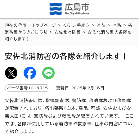
現在の位置：
トップページ
>
くらし・手続き
>
消防
>
消防
>
各
消防署からのお知らせ
>
安佐北消防署
> 安佐北消防署の各隊を
紹介します！
安佐北消防署の各隊を紹介します！
ページ番号
1013715
更新日
2025
年2月
16
日
安佐北消防署には、指揮調査隊、警防隊、救助隊および救急隊
が配置されており、各出張所（白木、高陽、可部、安佐および安
芸太田）には、警防隊および救急隊が配置されています。 ここ
では、各隊が使用している消防車や救急車、仕事の内容につい
て紹介します。