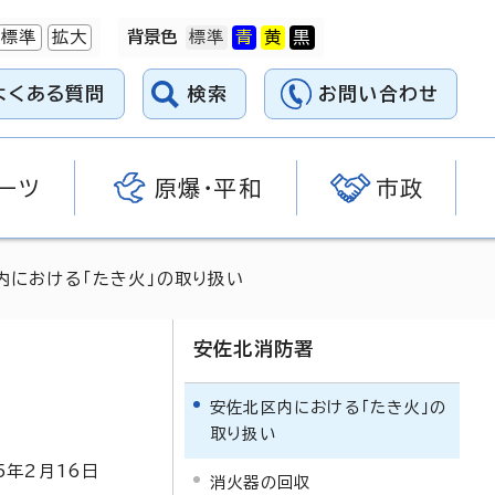
標準
拡大
背景色
よくある質問
検索
お問い合わせ
ーツ
原爆・平和
市政
内における「たき火」の取り扱い
安佐北消防署
安佐北区内における「たき火」の
取り扱い
5
年2月
16
日
消火器の回収