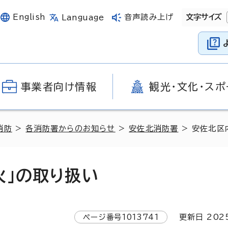
English
音声読み上げ
文字サイズ
Language
事業者向け情報
観光・文化・スポ
消防
>
各消防署からのお知らせ
>
安佐北消防署
> 安佐北区
火」の取り扱い
ページ番号
1013741
更新日
202