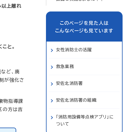
ル以上離れ
このページを見た人は
こんなページも見ています
くこと。
女性消防士の活躍
救急業務
題など、廃
規制が強化さ
安佐北消防署
安佐北消防署の組織
廃棄物指導課
地区の方は吉
「消防用設備等点検アプリ」に
ついて