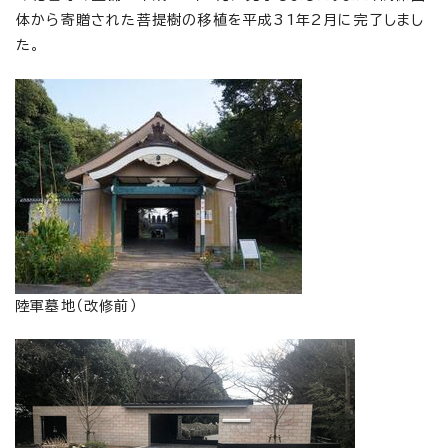
体から寄贈された菩提樹の移植を平成31年2月に完了しまし
た。
陸軍墓地（改修前）