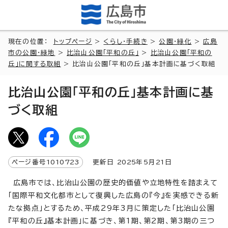
現在の位置：
トップページ
>
くらし・手続き
>
公園・緑化
>
広島
市の公園・緑地
>
比治山公園「平和の丘」
>
比治山公園「平和の
丘」に関する取組
> 比治山公園「平和の丘」基本計画に基づく取組
比治山公園「平和の丘」基本計画に基
づく取組
ページ番号
1010723
更新日
2025
年5月
21
日
広島市では、比治山公園の歴史的価値や立地特性を踏まえて
「国際平和文化都市として復興した広島の『今』を実感できる新
たな拠点」とするため、平成29年3月に策定した「比治山公園
『平和の丘』基本計画」に基づき、第1期、第2期、第3期の三つ