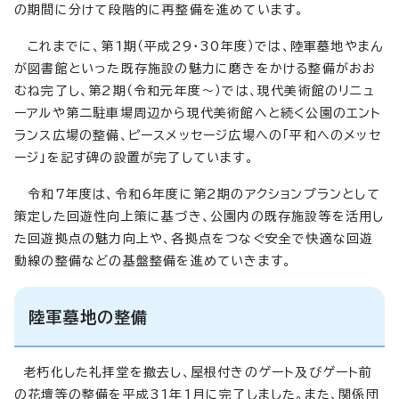
の期間に分けて段階的に再整備を進めています。
これまでに、第1期（平成29・30年度）では、陸軍墓地やまん
が図書館といった既存施設の魅力に磨きをかける整備がおお
むね完了し、第2期（令和元年度～）では、現代美術館のリニュ
ーアルや第二駐車場周辺から現代美術館へと続く公園のエント
ランス広場の整備、ピースメッセージ広場への「平和へのメッセ
ージ」を記す碑の設置が完了しています。
令和7年度は、令和6年度に第2期のアクションプランとして
策定した回遊性向上策に基づき、公園内の既存施設等を活用し
た回遊拠点の魅力向上や、各拠点をつなぐ安全で快適な回遊
動線の整備などの基盤整備を進めていきます。
陸軍墓地の整備
老朽化した礼拝堂を撤去し、屋根付きのゲート及びゲート前
の花壇等の整備を平成31年1月に完了しました。また、関係団