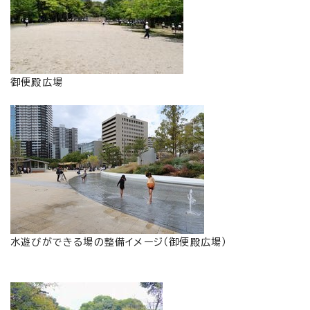
御便殿広場
水遊びができる場の整備イメージ（御便殿広場）