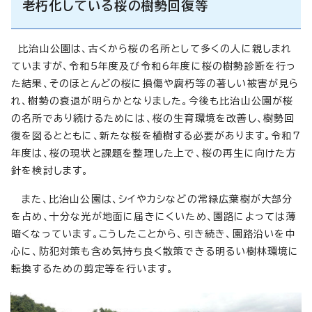
老朽化している桜の樹勢回復等
比治山公園は、古くから桜の名所として多くの人に親しまれ
ていますが、令和5年度及び令和6年度に桜の樹勢診断を行っ
た結果、そのほとんどの桜に損傷や腐朽等の著しい被害が見ら
れ、樹勢の衰退が明らかとなりました。今後も比治山公園が桜
の名所であり続けるためには、桜の生育環境を改善し、樹勢回
復を図るとともに、新たな桜を植樹する必要があります。令和7
年度は、桜の現状と課題を整理した上で、桜の再生に向けた方
針を検討します。
また、比治山公園は、シイやカシなどの常緑広葉樹が大部分
を占め、十分な光が地面に届きにくいため、園路によっては薄
暗くなっています。こうしたことから、引き続き、園路沿いを中
心に、防犯対策も含め気持ち良く散策できる明るい樹林環境に
転換するための剪定等を行います。