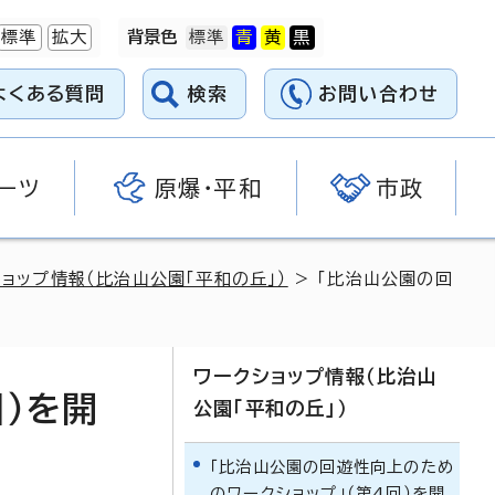
標準
拡大
背景色
よくある質問
検索
お問い合わせ
ーツ
原爆・平和
市政
ョップ情報（比治山公園「平和の丘」）
> 「比治山公園の回
ワークショップ情報（比治山
）を開
公園「平和の丘」）
「比治山公園の回遊性向上のため
のワークショップ」（第4回）を開