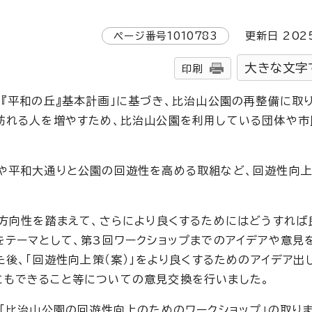
ページ番号
1010783
更新日
202
大きな文字
印刷
園『平和の丘』基本計画」に基づき、比治山公園の再整備に取
訪れる人を増やすため、比治山公園を利用している団体や市
策や平和大通りと公園の回遊性を高める取組など、回遊性向
の方向性を踏まえて、さらにより良くするためにはどうすれば
をテーマとして、第3回ワークショップまでのアイデアや意見
た後、「回遊性向上策（案）」をより良くするためのアイデア出
にもできること等についての意見交換を行いました。
、「比治山公園の回遊性向上のためのワークショップ」の取り