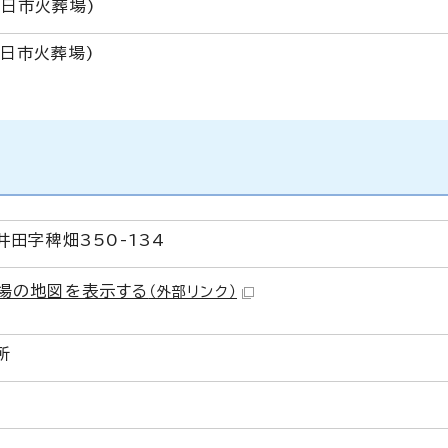
(五日市火葬場)
五日市火葬場)
田字稗畑350-134
場の地図を表示する
（外部リンク）
所