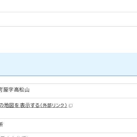
町屋字高松山
の地図を表示する
（外部リンク）
所