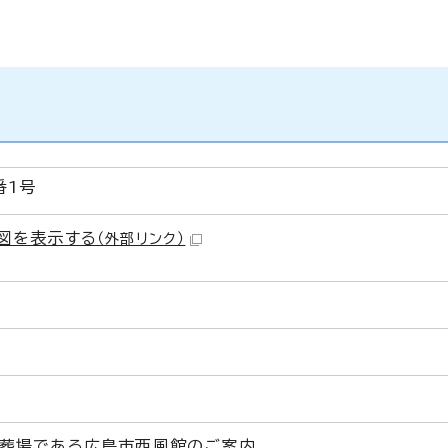
番1号
図を表示する
（外部リンク）
葬場である広島市西風館のご案内