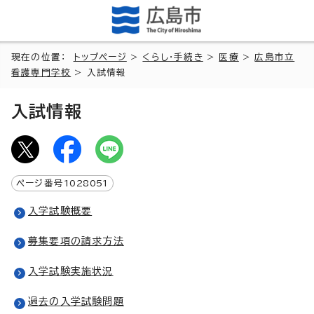
現在の位置：
トップページ
>
くらし・手続き
>
医療
>
広島市立
看護専門学校
> 入試情報
入試情報
ページ番号
1028051
入学試験概要
募集要項の請求方法
入学試験実施状況
過去の入学試験問題