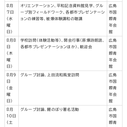
8月
オリエンテーション、平和記念資料館見学、グル
広島
7日
ープ別フィールドワーク、各都市プレゼンテーシ
市国
（水
ョンの練習等、被爆体験講和の聴講
際青
曜
年会
日）
館
8月8
学校訪問（体験活動等）、開会行事（原爆詩朗読、
広島
日
各都市プレゼンテーションほか）、歓迎会
市国
（木
際青
曜
年会
日）
館
8月9
グループ討論、上田流和風堂訪問
広島
日
市国
（金
際青
曜
年会
日）
館
8月
グループ討論、鯉のぼり署名活動
広島
10日
市国
（土
際青