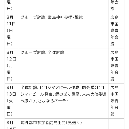
曜
年会
日）
館
8月
グループ討論、厳島神社参拝・散策
広島
11日
市国
（日
際青
曜
年会
日）
館
8月
グループ討論、全体討論
広島
12日
市国
（月
際青
曜
年会
日）
館
8月
全体討論、ヒロシマアピール作成、閉会式（ヒロ
広島
13日
シマアピール発表、鯉のぼり贈呈、未来大使委嘱
市国
（火
式ほか）、さよならパーティ
際青
曜
年会
日）
館
8月
海外都市参加者広島出発（見送り）