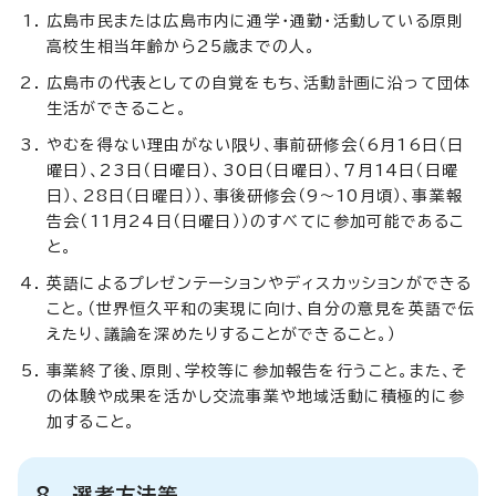
広島市民または広島市内に通学・通勤・活動している原則
高校生相当年齢から25歳までの人。
広島市の代表としての自覚をもち、活動計画に沿って団体
生活ができること。
やむを得ない理由がない限り、事前研修会（6月16日（日
曜日）、23日（日曜日）、30日（日曜日）、7月14日（日曜
日）、28日（日曜日））、事後研修会（9～10月頃）、事業報
告会（11月24日（日曜日））のすべてに参加可能であるこ
と。
英語によるプレゼンテーションやディスカッションができる
こと。（世界恒久平和の実現に向け、自分の意見を英語で伝
えたり、議論を深めたりすることができること。）
事業終了後、原則、学校等に参加報告を行うこと。また、そ
の体験や成果を活かし交流事業や地域活動に積極的に参
加すること。
8 選考方法等