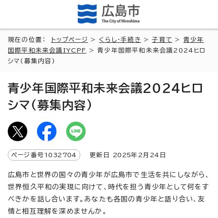
現在の位置：
トップページ
>
くらし・手続き
>
子育て
>
青少年
国際平和未来会議IYCPF
> 青少年国際平和未来会議2024ヒロ
シマ(募集内容)
青少年国際平和未来会議2024ヒロ
シマ(募集内容)
ページ番号
1032704
更新日
2025
年2月
24
日
広島市と世界の国々の青少年が広島市で生活を共にしながら、
世界恒久平和の実現に向けて、時代を担う青少年として何をす
べきかを話し合います。あなたも各国の青少年と語り合い、友
情と相互理解を深めませんか。