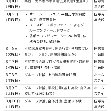
8月4日
集合 海外都市参加者広島到着(出迎え)
国際青
(日曜日)
年会館
8月5日
オリエンテーション、平和記念資料館
国際青
見学、慰霊碑参拝
(月曜日)
年会館
ユースピースボランティアによるグ
ループ別フィールドワーク
各都市プレゼンテーションの練習、伝
承者の講話、歓迎会
8月6日
平和記念式典参列、開会行事(各都市プレ
国際青
(火曜日)
ゼンテーション、原爆詩朗読ほか)
年会館
8月7日
平和首長会議プログラム概要説明・取組紹
国際青
(水曜日)
介、厳島神社参拝・散策
年会館
8月8日
グループ討論、上田流和風堂訪問
ホーム
(木曜日)
ステイ
8月9日
グループ討論、学校訪問(基町高校・舟入高
ホーム
(金曜日)
校にて体験活動等)
ステイ
8月10日
グループ討論、全体討論、盆踊り体験
国際青
(土曜日)
年会館