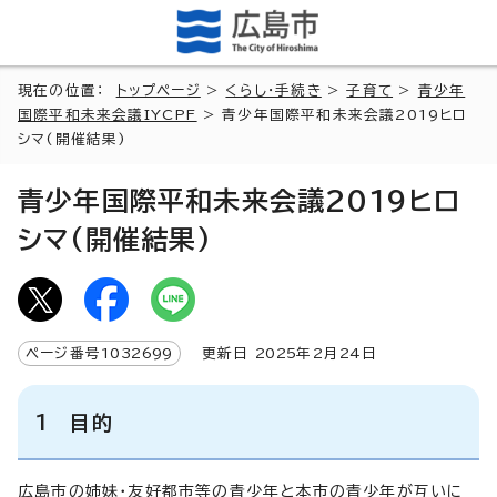
現在の位置：
トップページ
>
くらし・手続き
>
子育て
>
青少年
国際平和未来会議IYCPF
> 青少年国際平和未来会議2019ヒロ
シマ(開催結果)
青少年国際平和未来会議2019ヒロ
シマ(開催結果)
ページ番号
1032699
更新日
2025
年2月
24
日
1 目的
広島市の姉妹・友好都市等の青少年と本市の青少年が互いに