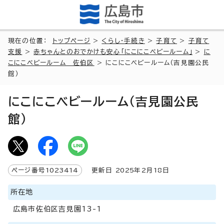
現在の位置：
トップページ
>
くらし・手続き
>
子育て
>
子育て
支援
>
赤ちゃんとのおでかけも安心「にこにこベビールーム」
>
に
こにこベビールーム 佐伯区
> にこにこベビールーム（吉見園公民
館）
にこにこベビールーム（吉見園公民
館）
ページ番号
1023414
更新日
2025
年2月
18
日
所在地
広島市佐伯区吉見園13-1