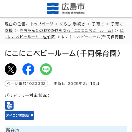
現在の位置：
トップページ
>
くらし・手続き
>
子育て
>
子育て
支援
>
赤ちゃんとのおでかけも安心「にこにこベビールーム」
>
に
こにこベビールーム 佐伯区
> にこにこベビールーム（千同保育園）
にこにこベビールーム（千同保育園）
ページ番号
1023332
更新日
2025
年2月
18
日
バリアフリー対応状況：
所在地