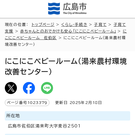
現在の位置：
トップページ
>
くらし・手続き
>
子育て
>
子育て
支援
>
赤ちゃんとのおでかけも安心「にこにこベビールーム」
>
に
こにこベビールーム 佐伯区
> にこにこベビールーム（湯来農村環
境改善センター）
にこにこベビールーム（湯来農村環境
改善センター）
ページ番号
1023379
更新日
2025
年2月
18
日
所在地
広島市佐伯区湯来町大字麦谷2501