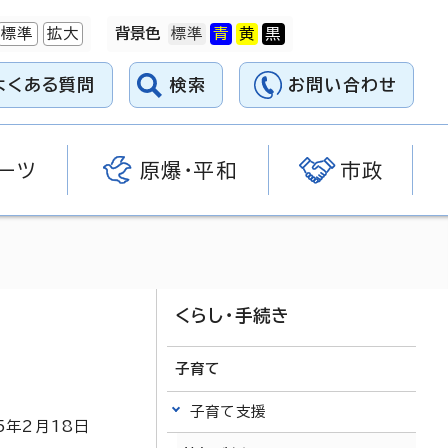
標準
拡大
背景色
よくある質問
検索
お問い合わせ
ーツ
原爆・平和
市政
くらし・手続き
子育て
子育て支援
5
年2月
18
日