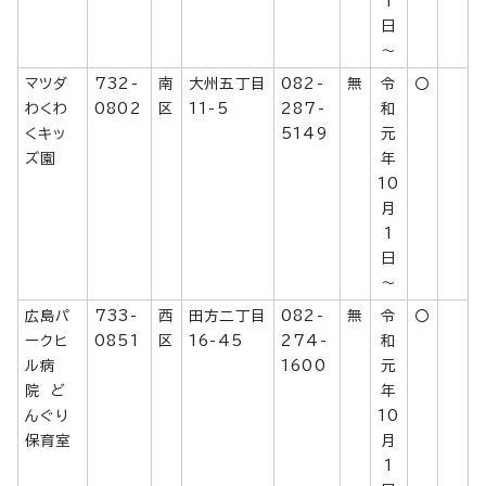
1
日
～
マツダ
732-
南
大州五丁目
082-
無
令
〇
わくわ
0802
区
11-5
287-
和
くキッ
5149
元
ズ園
年
10
月
1
日
～
広島パ
733-
西
田方二丁目
082-
無
令
〇
ークヒ
0851
区
16-45
274-
和
ル病
1600
元
院 ど
年
んぐり
10
保育室
月
1