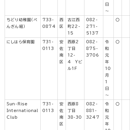
日
～
ちどり幼稚園（ぺ
733-
西
古江西
082-
〇
んぎん組）
0874
区
町22-
271-
15
5137
にしはら保育園
731-
安
西原2
082-
令
〇
0113
佐
丁目
875-
和
南
12-
3706
元
区
4 Yビ
年
ル1F
10
月
1
日
～
Sun-Rise
731-
安
西原8
082-
令
〇
International
0113
佐
丁目
881-
和
Club
南
38-30
3247
元
区
年