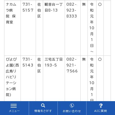
ナカム
731-
佐
観音台一丁
082-
無
令
〇
ラ病
5157
伯
目8-13
923-
和
院 保
区
8333
元
育室
年
10
月
1
日
～
ぴよぴ
731-
佐
三宅五丁目
082-
無
令
〇
よ園(西
5143
伯
193-5
921-
和
広島リ
区
7566
元
ハビリ
年
テーシ
10
ョン病
月
院)
1
日
～
メニュー
情報をさがす
AIに質問
お問い合わせ