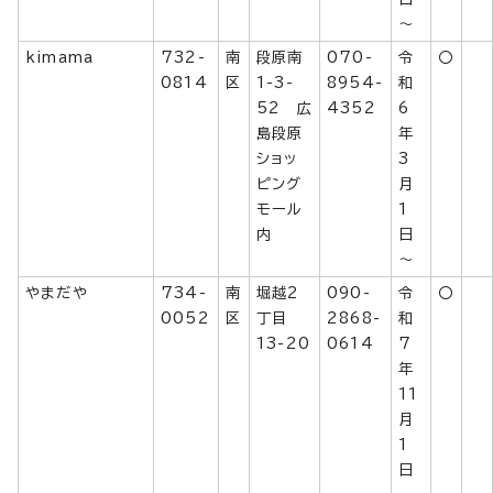
～
kimama
732-
南
段原南
070-
令
〇
0814
区
1-3-
8954-
和
52 広
4352
6
島段原
年
ショッ
3
ピング
月
モール
1
内
日
～
やまだや
734-
南
堀越2
090-
令
〇
0052
区
丁目
2868-
和
13-20
0614
7
年
11
月
1
日