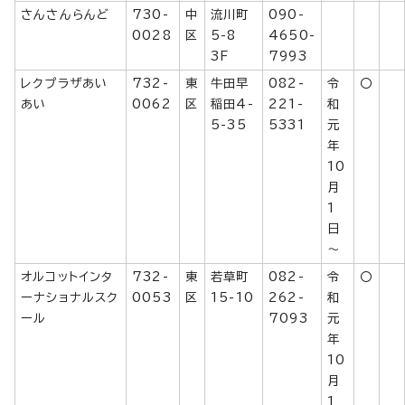
さんさんらんど
730-
中
流川町
090-
0028
区
5-8
4650-
3F
7993
レクプラザあい
732-
東
牛田早
082-
令
〇
あい
0062
区
稲田4-
221-
和
5-35
5331
元
年
10
月
1
日
～
オルコットインタ
732-
東
若草町
082-
令
〇
ーナショナルスク
0053
区
15-10
262-
和
ール
7093
元
年
10
月
1