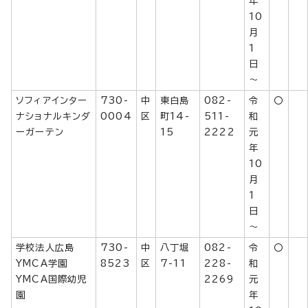
年
10
月
1
日
～
ソフィアインター
730-
中
東白島
082-
令
〇
ナショナルキンダ
0004
区
町14-
511-
和
ーガーテン
15
2222
元
年
10
月
1
日
～
学校法人広島
730-
中
八丁堀
082-
令
〇
YMCA学園
8523
区
7-11
228-
和
YMCA国際幼児
2269
元
園
年