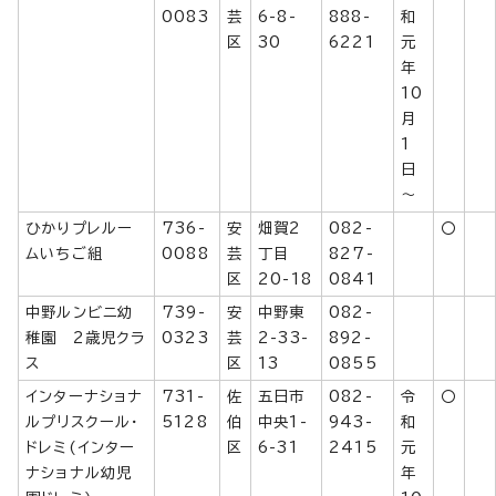
0083
芸
6-8-
888-
和
区
30
6221
元
年
10
月
1
日
～
ひかりプレルー
736-
安
畑賀2
082-
〇
ムいちご組
0088
芸
丁目
827-
区
20-18
0841
中野ルンビニ幼
739-
安
中野東
082-
稚園 2歳児クラ
0323
芸
2-33-
892-
ス
区
13
0855
インターナショナ
731-
佐
五日市
082-
令
〇
ルプリスクール・
5128
伯
中央1-
943-
和
ドレミ(インター
区
6-31
2415
元
ナショナル幼児
年