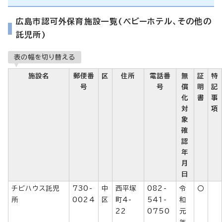
広島市認可外保育施設一覧(ベビーホテル、その他の
託児所)
表の幅を切り替える
施設名
郵便番
区
住所
電話番
無
証
特
号
号
償
明
記
化
書
事
対
項
象
確
認
年
月
日
チビハウス託児
730-
中
西平塚
082-
令
〇
所
0024
区
町4-
541-
和
22
0750
元