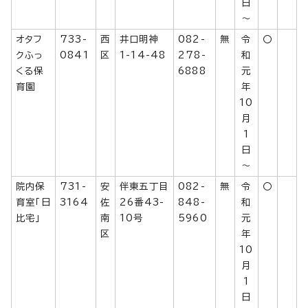
日
～
オタフ
733-
西
井口明神
082-
無
令
〇
クふっ
0841
区
1-14-48
278-
和
くる保
6888
元
育園
年
10
月
1
日
～
院内保
731-
安
伴東五丁目
082-
無
令
〇
育室「日
3164
佐
26番43-
848-
和
比宅」
南
10号
5960
元
区
年
10
月
1
日