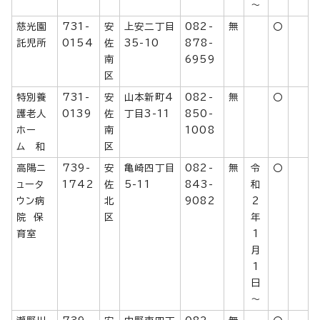
～
慈光園
731-
安
上安二丁目
082-
無
〇
託児所
0154
佐
35-10
878-
南
6959
区
特別養
731-
安
山本新町4
082-
無
〇
護老人
0139
佐
丁目3-11
850-
ホー
南
1008
ム 和
区
高陽ニ
739-
安
亀崎四丁目
082-
無
令
〇
ュータ
1742
佐
5-11
843-
和
ウン病
北
9082
2
院 保
区
年
育室
1
月
1
日
～