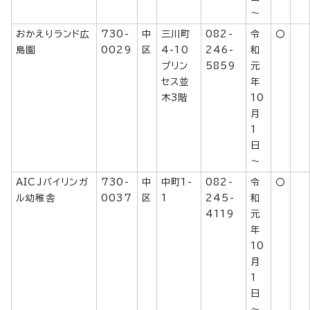
～
おかえりランド広
730-
中
三川町
082-
令
〇
島園
0029
区
4-10
246-
和
プリン
5859
元
セス並
年
木3階
10
月
1
日
～
AICJバイリンガ
730-
中
中町1-
082-
令
〇
ル幼稚舎
0037
区
1
245-
和
4119
元
年
10
月
1
日
～