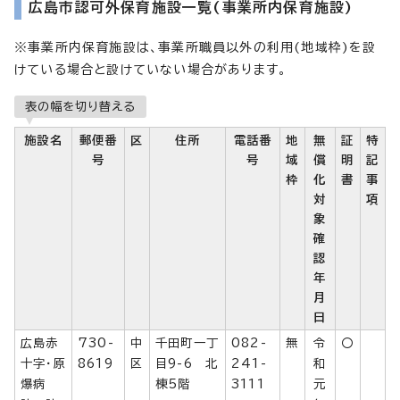
広島市認可外保育施設一覧(事業所内保育施設)
※事業所内保育施設は、事業所職員以外の利用(地域枠)を設
けている場合と設けていない場合があります。
表の幅を切り替える
施設名
郵便番
区
住所
電話番
地
無
証
特
号
号
域
償
明
記
枠
化
書
事
対
項
象
確
認
年
月
日
広島赤
730-
中
千田町一丁
082-
無
令
〇
十字・原
8619
区
目9-6 北
241-
和
爆病
棟5階
3111
元