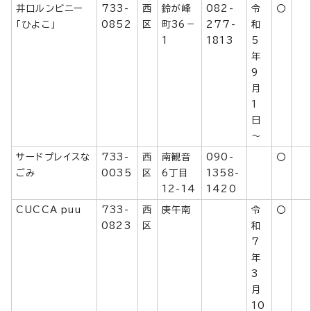
井口ルンビニー
733-
西
鈴が峰
082-
令
〇
「ひよこ」
0852
区
町36－
277-
和
1
1813
5
年
9
月
1
日
～
サードプレイスな
733-
西
南観音
090-
〇
ごみ
0035
区
6丁目
1358-
12-14
1420
CUCCA puu
733-
西
庚午南
令
〇
0823
区
和
7
年
3
月
10