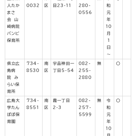
人たか
0032
区
目23-11
280-
和
まさ
0556
元
会 山
年
崎病院
10
バンビ
月
保育所
1
日
～
県立広
734-
南
宇品神田一
082-
無
〇
島病
8530
区
丁目5-54
255-
院 み
2880
らい保
育所
広島大
734-
南
霞一丁目
082-
無
令
〇
学たん
8551
区
2-3
257-
和
ぽぽ保
5599
元
育園
年
10
月