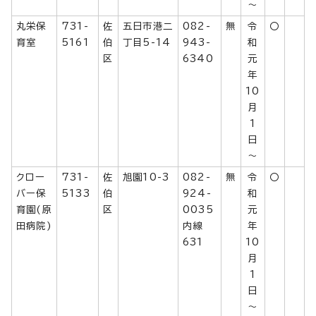
～
丸栄保
731-
佐
五日市港二
082-
無
令
〇
育室
5161
伯
丁目5-14
943-
和
区
6340
元
年
10
月
1
日
～
クロー
731-
佐
旭園10-3
082-
無
令
〇
バー保
5133
伯
924-
和
育園(原
区
0035
元
田病院)
内線
年
631
10
月
1
日
～