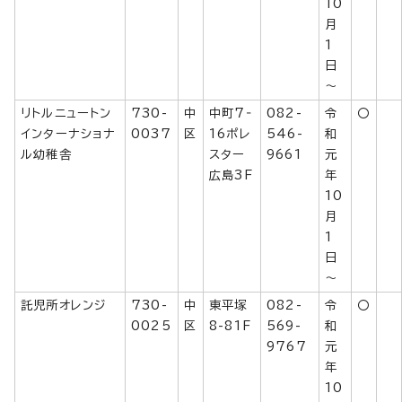
10
月
1
日
～
リトルニュートン
730-
中
中町7‐
082-
令
〇
インターナショナ
0037
区
16ポレ
546-
和
ル幼稚舎
スター
9661
元
広島3F
年
10
月
1
日
～
託児所オレンジ
730-
中
東平塚
082-
令
〇
0025
区
8-81F
569-
和
9767
元
年
10