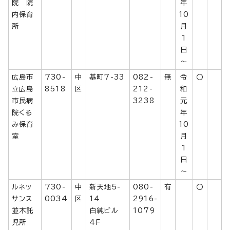
院 院
年
内保育
10
所
月
1
日
～
広島市
730-
中
基町7-33
082-
無
令
〇
立広島
8518
区
212-
和
市民病
3238
元
院くる
年
み保育
10
室
月
1
日
～
ルネッ
730-
中
新天地5-
080-
有
〇
サンス
0034
区
14
2916-
並木託
白純ビル
1079
児所
4F