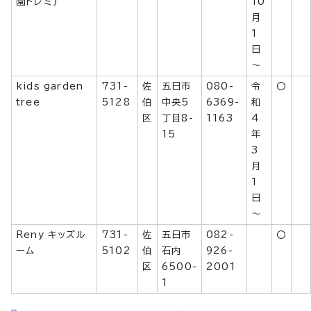
園ドレミ)
10
月
1
日
～
kids garden
731-
佐
五日市
080-
令
〇
tree
5128
伯
中央5
6369-
和
区
丁目8-
1163
4
15
年
3
月
1
日
～
Reny キッズル
731-
佐
五日市
082-
〇
ーム
5102
伯
石内
926-
区
6500-
2001
1