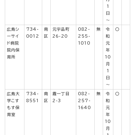
1
日
～
広島シ
734-
南
元宇品町
082-
無
令
〇
ーサイ
0012
区
26-20
255-
和
ド病院
1010
元
院内保
年
育所
10
月
1
日
～
広島大
734-
南
霞一丁目
082-
無
令
〇
学こす
8551
区
2-3
257-
和
もす保
1640
元
育室
年
10
月