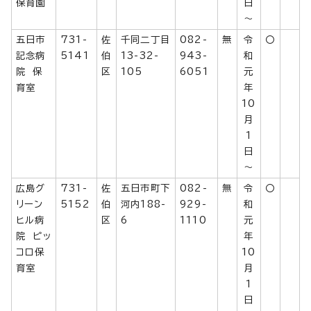
保育園
日
～
五日市
731-
佐
千同二丁目
082-
無
令
〇
記念病
5141
伯
13-32-
943-
和
院 保
区
105
6051
元
育室
年
10
月
1
日
～
広島グ
731-
佐
五日市町下
082-
無
令
〇
リーン
5152
伯
河内188-
929-
和
ヒル病
区
6
1110
元
院 ピッ
年
コロ保
10
育室
月
1
日