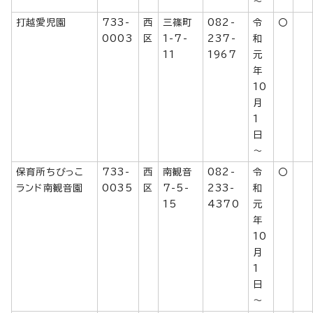
～
打越愛児園
733-
西
三篠町
082-
令
〇
0003
区
1-7-
237-
和
11
1967
元
年
10
月
1
日
～
保育所ちびっこ
733-
西
南観音
082-
令
〇
ランド南観音園
0035
区
7-5-
233-
和
15
4370
元
年
10
月
1
日
～