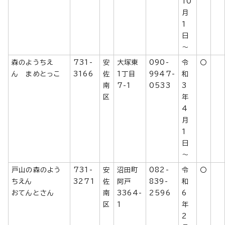
10
月
1
日
～
森のようちえ
731-
安
大塚東
090-
令
〇
ん まめとっこ
3166
佐
1丁目
9947-
和
南
7-1
0533
3
区
年
4
月
1
日
～
戸山の森のよう
731-
安
沼田町
082-
令
〇
ちえん
3271
佐
阿戸
839-
和
おてんとさん
南
3364-
2596
6
区
1
年
2