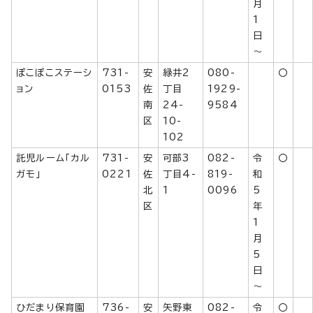
月
1
日
～
ぽこぽこステーシ
731-
安
緑井2
080-
〇
ョン
0153
佐
丁目
1929-
南
24-
9584
区
10-
102
託児ルーム「カル
731-
安
可部3
082-
令
〇
ガモ」
0221
佐
丁目4-
819-
和
北
1
0096
5
区
年
1
月
5
日
～
ひだまり保育園
736-
安
矢野東
082-
令
〇