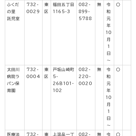
ふくだ
732-
東
福田五丁目
082-
無
令
〇
の里
0029
区
1165-3
899-
和
託児室
5788
元
年
10
月
1
日
～
太田川
732-
東
戸坂山崎町
082-
無
令
〇
病院ラ
0004
区
5-
220-
和
パン保
26B101・
0020
元
育園
102
年
10
月
1
日
～
医療法
732-
東
上温品一丁
082-
無
令
〇