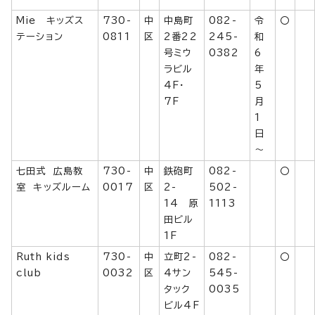
Mie キッズス
730-
中
中島町
082-
令
〇
テーション
0811
区
2番22
245-
和
号ミウ
0382
6
ラビル
年
4F・
5
7F
月
1
日
～
七田式 広島教
730-
中
鉄砲町
082-
〇
室 キッズルーム
0017
区
2-
502-
14 原
1113
田ビル
1F
Ruth kids
730-
中
立町2-
082-
〇
club
0032
区
4サン
545-
タック
0035
ビル4F