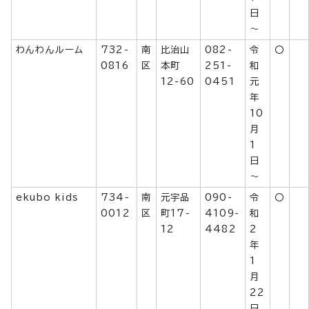
日
～
わんわんルーム
732-
南
比治山
082-
令
〇
0816
区
本町
251-
和
12-60
0451
元
年
10
月
1
日
～
ekubo kids
734-
南
元宇品
090-
令
〇
0012
区
町17-
4109-
和
12
4482
2
年
1
月
22
日