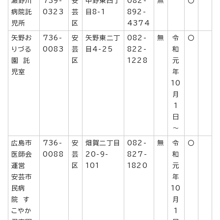
瀬野川
739-
安
中野東四丁
082-
無
〇
病院託
0323
芸
目8-1
892-
児所
区
4374
矢野お
736-
安
矢野東二丁
082-
無
令
〇
りづる
0083
芸
目4-25
822-
和
園 託
区
1228
元
児室
年
10
月
1
日
～
広島市
736-
安
畑賀二丁目
082-
無
令
〇
医師会
0088
芸
20-9-
827-
和
運営
区
101
1820
元
安芸市
年
民病
10
院 す
月
こやか
1