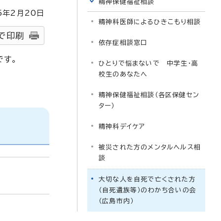
精神保健福祉相談
5
年2月
20
日
精神科医師によるひきこもり相談
で印刷
依存症相談窓口
です。
ひとりで悩まないで 中学生・高
校生のあなたへ
精神保健福祉相談（各区保健セン
ター）
精神科デイケア
被災された方のメンタルヘルス相
談
大切な人を自死で亡くされた方
（自死遺族等）のわかち合いの会
（広島市内）