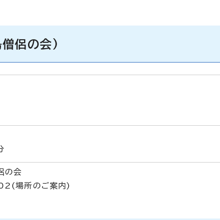
島僧侶の会)
分
侶の会
302(場所のご案内)