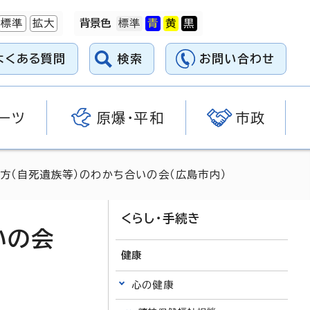
標準
拡大
背景色
よくある質問
検索
お問い合わせ
ーツ
原爆・平和
市政
方（自死遺族等）のわかち合いの会（広島市内）
くらし・手続き
いの会
健康
心の健康