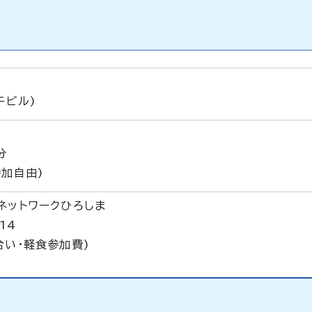
午ビル)
分
参加自由)
ネットワークひろしま
14
合い・軽食参加費)