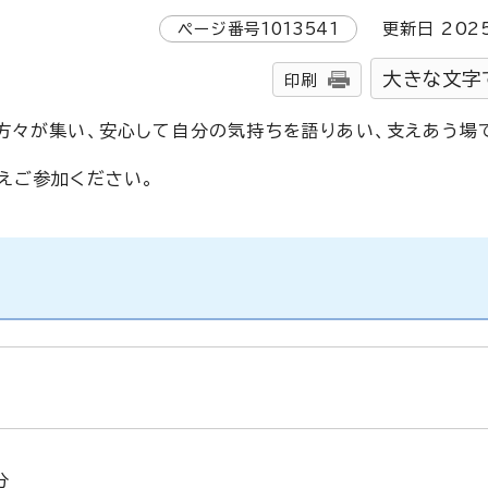
ページ番号
1013541
更新日
202
大きな文字
印刷
方々が集い、安心して自分の気持ちを語りあい、支えあう場
えご参加ください。
)
分