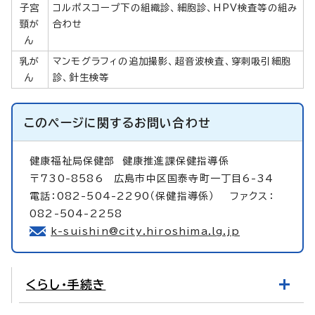
子宮
コルポスコープ下の組織診、細胞診、HPV検査等の組み
頸が
合わせ
ん
乳が
マンモグラフィの追加撮影、超音波検査、穿刺吸引細胞
ん
診、針生検等
このページに関する
お問い合わせ
健康福祉局保健部
健康推進課保健指導係
〒730-8586 広島市中区国泰寺町一丁目6-34
電話：082-504-2290（保健指導係） ファクス：
082-504-2258
k-suishin@city.hiroshima.lg.jp
くらし・手続き