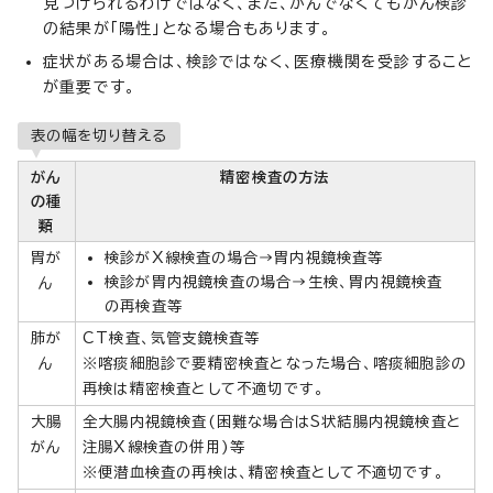
見つけられるわけではなく、また、がんでなくてもがん検診
の結果が「陽性」となる場合もあります。
症状がある場合は、検診ではなく、医療機関を受診すること
が重要です。
表の幅を切り替える
がん
精密検査の方法
の種
類
胃が
検診がX線検査の場合→胃内視鏡検査等
検診が胃内視鏡検査の場合→生検、胃内視鏡検査
ん
の再検査等
肺が
CT検査、気管支鏡検査等
ん
※喀痰細胞診で要精密検査となった場合、喀痰細胞診の
再検は精密検査として不適切です。
大腸
全大腸内視鏡検査(困難な場合はS状結腸内視鏡検査と
がん
注腸X線検査の併用)等
※便潜血検査の再検は、精密検査として不適切です。