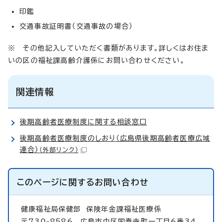
印鑑
交通事故証明書（交通事故の場合）
※ その他記入していただく書類があります。詳しくはお住ま
いの区の福祉課高齢介護係にお問い合わせください。
関連情報
後期高齢者医療制度に関する相談窓口
後期高齢者医療制度のしおり（広島県後期高齢者医療広域
連合）
（外部リンク）
このページに関する
お問い合わせ
健康福祉局保健部
保険年金課福祉医療係
〒730-8586 広島市中区国泰寺町一丁目6番34