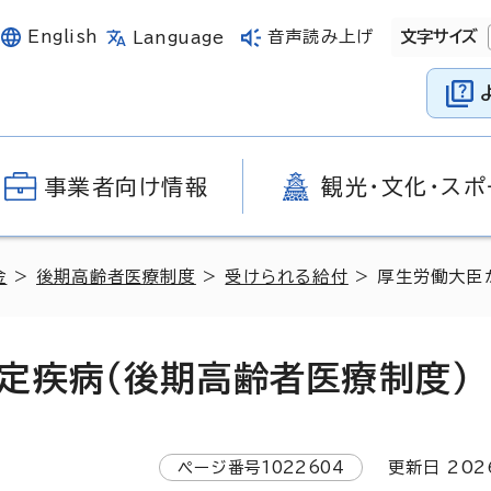
English
音声読み上げ
文字サイズ
Language
事業者向け情報
観光・文化・スポ
金
>
後期高齢者医療制度
>
受けられる給付
> 厚生労働大臣
定疾病（後期高齢者医療制度）
ページ番号
1022604
更新日
202