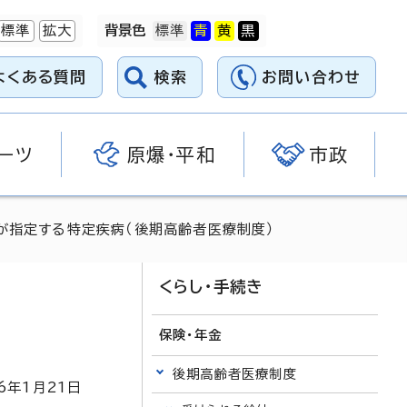
標準
拡大
背景色
よくある質問
検索
お問い合わせ
ーツ
原爆・平和
市政
が指定する特定疾病（後期高齢者医療制度）
くらし・手続き
保険・年金
後期高齢者医療制度
6
年1月
21
日