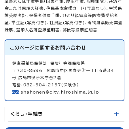
証書または年金手帳(国民年金、厚生年金、船員保険)、共済年
金または恩給の証書、住民基本台帳カード(写真なし)、生活保
護受給者証、被爆者健康手帳、ひとり親家庭等医療費受給者
証、学生証(写真付き)、社員証(写真付き)、毒物劇薬販売業登
録票、選挙人名簿登録証明書、郵便等投票証明書
このページに関する
お問い合わせ
健康福祉局保健部
保険年金課保険係
〒730-8586 広島市中区国泰寺町一丁目6番34
号 広島市役所本庁舎2階
電話：082-504-2157（保険係）
shahonen@city.hiroshima.lg.jp
くらし・手続き