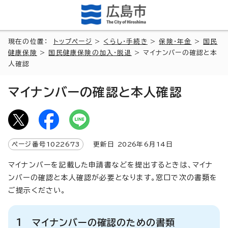
現在の位置：
トップページ
>
くらし・手続き
>
保険・年金
>
国民
健康保険
>
国民健康保険の加入・脱退
> マイナンバーの確認と本
人確認
マイナンバーの確認と本人確認
ページ番号
1022673
更新日
2026
年6月
14
日
マイナンバーを記載した申請書などを提出するときは、マイナ
ンバーの確認と本人確認が必要となります。窓口で次の書類を
ご提示ください。
1 マイナンバーの確認のための書類