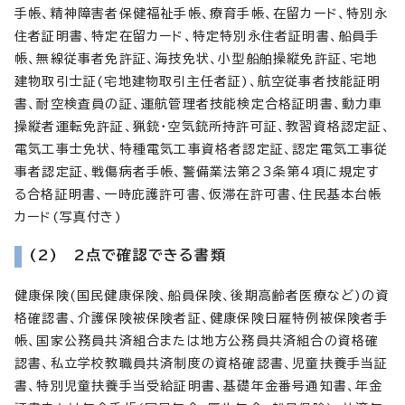
手帳、精神障害者保健福祉手帳、療育手帳、在留カード、特別永
住者証明書、特定在留カード、特定特別永住者証明書、船員手
帳、無線従事者免許証、海技免状、小型船舶操縦免許証、宅地
建物取引士証(宅地建物取引主任者証)、航空従事者技能証明
書、耐空検査員の証、運航管理者技能検定合格証明書、動力車
操縦者運転免許証、猟銃・空気銃所持許可証、教習資格認定証、
電気工事士免状、特種電気工事資格者認定証、認定電気工事従
事者認定証、戦傷病者手帳、警備業法第23条第4項に規定す
る合格証明書、一時庇護許可書、仮滞在許可書、住民基本台帳
カード(写真付き)
(2) 2点で確認できる書類
健康保険(国民健康保険、船員保険、後期高齢者医療など)の資
格確認書、介護保険被保険者証、健康保険日雇特例被保険者手
帳、国家公務員共済組合または地方公務員共済組合の資格確
認書、私立学校教職員共済制度の資格確認書、児童扶養手当証
書、特別児童扶養手当受給証明書、基礎年金番号通知書、年金