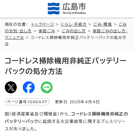
現在の位置：
トップページ
>
くらし・手続き
>
ごみ・環境
>
ごみ
の分別・出し方
>
家庭ごみ
>
ごみの出し方
>
家庭ごみの出し方・
マニュアル
> コードレス掃除機用非純正バッテリーパックの処分方
法
コードレス掃除機用非純正バッテリー
パックの処分方法
ページ番号
1008437
更新日
2025
年4月4日
国（経済産業省及び環境省）から、
コードレス掃除機用非純正の
バッテリーパック
に起因する火災事故等に関するプレスリリー
スがありました。