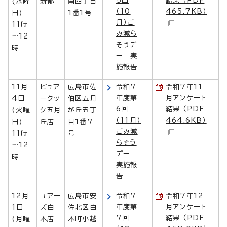
5回
結果 （PDF
(水曜
新都
南四丁目
（10
465.7KB）
日)
1番1号
月）ご
11時
み減ら
～12
そうデ
時
ー 実
施報告
11月
ピュア
広島市佐
令和7
令和7年11
年度第
月アンケート
4日
ークッ
伯区五月
6回
結果 （PDF
(火曜
ク五月
が丘五丁
（11月）
464.6KB）
日)
丘店
目1番7
ごみ減
11時
号
らそう
～12
デー
時
実施報
告
12月
ユアー
広島市安
令和7
令和7年12
年度第
月アンケート
1日
ズ白
佐北区白
7回
結果 （PDF
(月曜
木店
木町小越