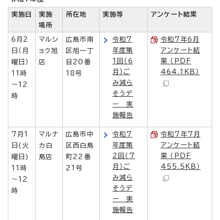
実施日
実施
所在地
実施等
アンケート結果
場所
6月2
マルシ
広島市南
令和7
令和7年6月
年度第
アンケート結
日（月
ョク旭
区旭一丁
1回（6
果 （PDF
曜日）
店
目20番
月）ご
464.1KB）
11時
18号
み減ら
～12
そうデ
時
ー 実
施報告
7月1
マルナ
広島市中
令和7
令和7年7月
年度第
アンケート結
日(火
カ白
区西白島
2回（7
果 （PDF
曜日)
島店
町22番
月）ご
455.5KB）
11時
21号
み減ら
～12
そうデ
時
ー 実
施報告