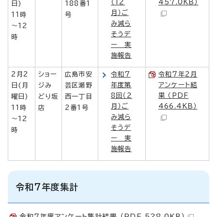
（12
457.0KB）
日)
188番1
月）ご
11時
号
み減ら
～12
そうデ
時
ー 実
施報告
2月2
ショー
広島市安
令和7
令和7年2月
年度第
アンケート結
日(月
ジみ
芸区瀬野
8回（2
果 （PDF
曜日)
どり坂
西一丁目
月）ご
466.4KB）
11時
店
2番1号
み減ら
～12
そうデ
時
ー 実
施報告
令和7年度集計
令和7年度アンケート集計結果 （PDF 528.0KB）