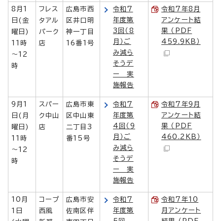
8月1
フレス
広島市西
令和7
令和7年8月
年度第
アンケート結
日(金
タアル
区井口明
3回（8
果 （PDF
曜日)
パーク
神一丁目
月）ご
459.9KB）
11時
店
16番1号
み減ら
～12
そうデ
時
ー 実
施報告
9月1
スパー
広島市東
令和7
令和7年9月
年度第
アンケート結
日(月
ク中山
区中山東
4回（9
果 （PDF
曜日)
店
二丁目3
月）ご
460.2KB）
11時
番15号
み減ら
～12
そうデ
時
ー 実
施報告
10月
コープ
広島市安
令和7
令和7年10
年度第
月アンケート
1日
西風
佐南区伴