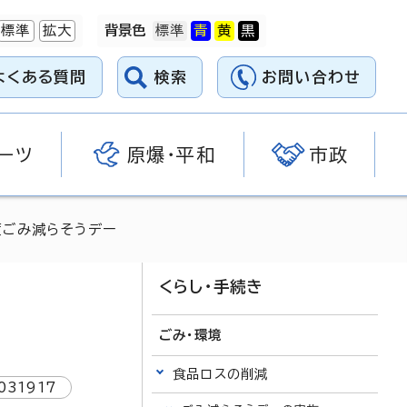
標準
拡大
背景色
よくある質問
検索
お問い合わせ
ーツ
原爆・平和
市政
度ごみ減らそうデー
くらし・手続き
ごみ・環境
食品ロスの削減
031917