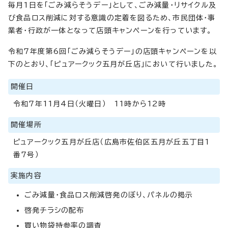
毎月1日を「ごみ減らそうデー」として、ごみ減量・リサイクル及
び食品ロス削減に対する意識の定着を図るため、市民団体・事
業者・行政が一体となって店頭キャンペーンを行っています。
令和7年度第6回「ごみ減らそうデー」の店頭キャンペーンを以
下のとおり、「ピュアークック五月が丘店」において行いました。
開催日
令和7年11月4日（火曜日） 11時から12時
開催場所
ピュアークック五月が丘店（広島市佐伯区五月が丘五丁目1
番7号）
実施内容
ごみ減量・食品ロス削減啓発のぼり、パネルの掲示
啓発チラシの配布
買い物袋持参率の調査