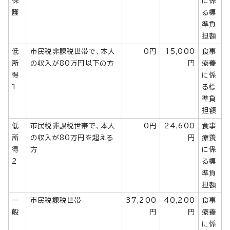
保
に係
護
る標
準負
担額
低
市民税非課税世帯で、本人
0円
15,000
食事
所
の収入が80万円以下の方
円
療養
得
に係
1
る標
準負
担額
低
市民税非課税世帯で、本人
0円
24,600
食事
所
の収入が80万円を超える
円
療養
得
方
に係
2
る標
準負
担額
一
市民税課税世帯
37,200
40,200
食事
般
円
円
療養
に係