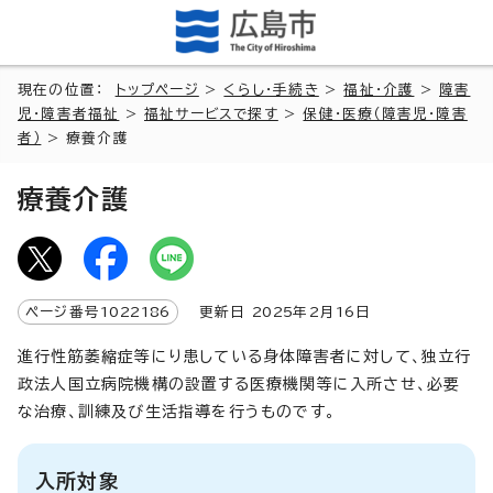
現在の位置：
トップページ
>
くらし・手続き
>
福祉・介護
>
障害
児・障害者福祉
>
福祉サービスで探す
>
保健・医療（障害児・障害
者）
> 療養介護
療養介護
ページ番号
1022186
更新日
2025
年2月
16
日
進行性筋萎縮症等にり患している身体障害者に対して、独立行
政法人国立病院機構の設置する医療機関等に入所させ、必要
な治療、訓練及び生活指導を行うものです。
入所対象