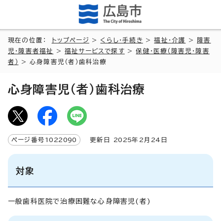
現在の位置：
トップページ
>
くらし・手続き
>
福祉・介護
>
障害
児・障害者福祉
>
福祉サービスで探す
>
保健・医療（障害児・障害
者）
> 心身障害児（者）歯科治療
心身障害児（者）歯科治療
ページ番号
1022090
更新日
2025
年2月
24
日
対象
一般歯科医院で治療困難な心身障害児(者)