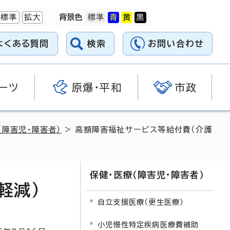
標準
拡大
背景色
よくある質問
検索
お問い合わせ
ーツ
原爆・平和
市政
（障害児・障害者）
> 高額障害福祉サービス等給付費（介護
保健・医療（障害児・障害者）
軽減）
自立支援医療（更生医療）
小児慢性特定疾病医療費補助